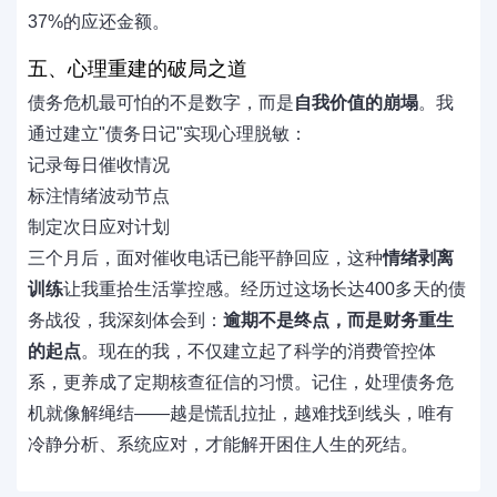
37%的应还金额。
五、心理重建的破局之道
债务危机最可怕的不是数字，而是
自我价值的崩塌
。我
通过建立"债务日记"实现心理脱敏：
记录每日催收情况
标注情绪波动节点
制定次日应对计划
三个月后，面对催收电话已能平静回应，这种
情绪剥离
训练
让我重拾生活掌控感。经历过这场长达400多天的债
务战役，我深刻体会到：
逾期不是终点，而是财务重生
的起点
。现在的我，不仅建立起了科学的消费管控体
系，更养成了定期核查征信的习惯。记住，处理债务危
机就像解绳结——越是慌乱拉扯，越难找到线头，唯有
冷静分析、系统应对，才能解开困住人生的死结。