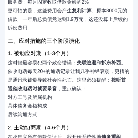
服务费：每月固定收取借款金额的2%
更可怕的是，这些费用会产生
复利计算
。原本8000元的
借款，一年后总负债竟达到1.9万元，这还没算上后续的
诉讼费用。
二、应对措施的三个阶段演化
1. 被动应对期（1-3个月）
这时候最容易犯两个致命错误：
失联逃避
和
拆东补西
。
催收电话每天20+的通话记录让我几乎神经衰弱，更糟的
是通讯录被爆导致社会性死亡。这里必须提醒：
接听首
通催收电话时就要录音
，重点确认：
对方工号及所属机构
具体债务金额构成
后续沟通方式
2. 主动协商期（4-6个月）
在收集完所有借款凭证后，我开始系统性地
债务重组
。