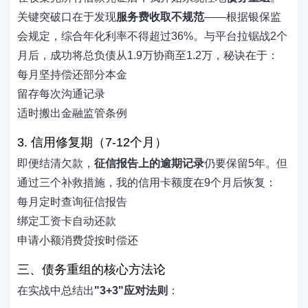
关键突破口在于发现
服务费收取不规范
——根据银保监
会规定，综合年化利率不得超过36%。与平台拉锯战2个
月后，成功将总负债从1.9万协商至1.2万，秘诀在于：
每月坚持偿还部分本金
留存每次沟通记录
适时搬出金融监管条例
3. 信用修复期（7-12个月）
即便结清欠款，
征信报告上的逾期记录
仍要保留5年。但
通过三个补救措施，我的信用卡额度在9个月后恢复：
每月定时查询征信报告
绑定工资卡自动还款
申请小额消费贷按时偿还
三、债务重组的核心方法论
在实战中总结出
"3+3"应对法则
：