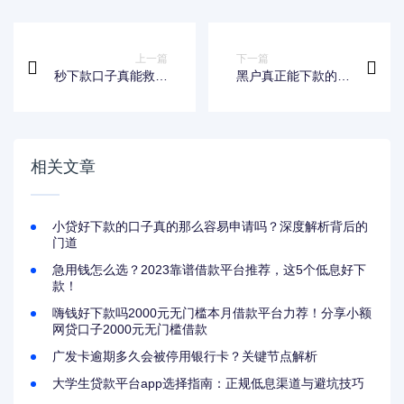
上一篇
下一篇
秒下款口子真能救黑
黑户真正能下款的口
户？辨别真假信息的
子存在吗？实测推荐
核心技巧
这几个靠谱渠道！
相关文章
小贷好下款的口子真的那么容易申请吗？深度解析背后的
门道
急用钱怎么选？2023靠谱借款平台推荐，这5个低息好下
款！
嗨钱好下款吗2000元无门槛本月借款平台力荐！分享小额
网贷口子2000元无门槛借款
广发卡逾期多久会被停用银行卡？关键节点解析
大学生贷款平台app选择指南：正规低息渠道与避坑技巧