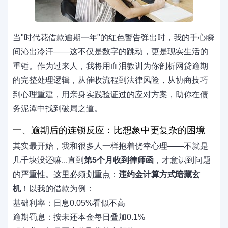
当"时代花借款逾期一年"的红色警告弹出时，我的手心瞬
间沁出冷汗——这不仅是数字的跳动，更是现实生活的
重锤。作为过来人，我将用血泪教训为你剖析网贷逾期
的完整处理逻辑，从催收流程到法律风险，从协商技巧
到心理重建，用亲身实践验证过的应对方案，助你在债
务泥潭中找到破局之道。
一、逾期后的连锁反应：比想象中更复杂的困境
其实最开始，我和很多人一样抱着侥幸心理——不就是
几千块没还嘛...直到
第5个月收到律师函
，才意识到问题
的严重性。这里必须划重点：
违约金计算方式暗藏玄
机
！以我的借款为例：
基础利率：日息0.05%看似不高
逾期罚息：按未还本金每日叠加0.1%