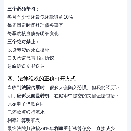
三个必须坚持：
每月至少偿还最低还款额的10%
每周固定时间处理债务事宜
每季度核查债务明细变化
三个绝对禁止：
以贷养贷的死亡循环
口头承诺代替书面协议
忽略诉讼文书送达
四、法律维权的正确打开方式
当收到
法院传票
时，很多人会陷入恐慌。但我的经历证
明，
应诉反而是转机
。在庭审中提交的关键证据包括：
原始电子借款合同
已还款项银行流水
利率计算明细表
最终法院判决按
24%年利率
重新核算债务，直接减少