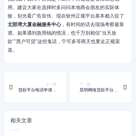
用。建议大家在选择时多问问本地商会朋友的实际体
验，别光看广告宣传。现在钦州正规平台基本都入驻了
北部湾大厦金融服务中心
，有时间的话去现场考察最靠
谱。如果遇到急用钱的情况，也千万别相信"当天放
款""黑户可贷"这些鬼话，宁可多等两天也要走正规渠
道。
上一篇
下一篇
贷款平台电话申请指
昆明网络贷款平台有
南：快速放款流程与
哪些？2023年最新
注意事项
贷款攻略与靠谱平台
推荐
相关文章