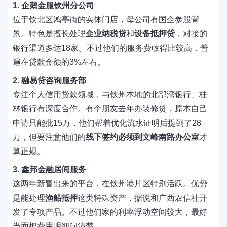
1. 企鹅金服钦州分公司
位于钦北区鸿亭街的实体门店，母公司有国企参股背
景。特色是擅长处理
企业纳税贷
和
设备抵押贷
，对接的
银行渠道多达18家。不过他们的服务费收得比较高，普
遍在贷款金额的3%左右。
2. 融易贷咨询服务部
专注个人信用贷款领域，与钦州本地的北部湾银行、桂
林银行有深度合作。有个朋友去年办装修贷，原本自己
申请只能批15万，他们帮着优化流水证明后提到了28
万，但要注意他们的
线下签约必须到文峰南路办公室
才
算正规。
3. 鑫邦金融居间服务
这两年新冒出来的平台，在钦州港片区特别活跃。优势
是能处理
渔船抵押
这类特殊资产，据说和广西农信社开
发了专项产品。不过他们家的利率浮动空间较大，最好
当面把费用明细问清楚。