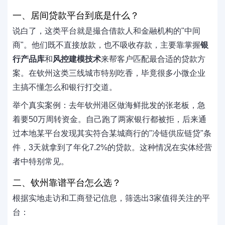
一、居间贷款平台到底是什么？
说白了，这类平台就是撮合借款人和金融机构的"中间
商"。他们既不直接放款，也不吸收存款，主要靠掌握
银
行产品库
和
风控建模技术
来帮客户匹配最合适的贷款方
案。在钦州这类三线城市特别吃香，毕竟很多小微企业
主搞不懂怎么和银行打交道。
举个真实案例：去年钦州港区做海鲜批发的张老板，急
着要50万周转资金。自己跑了两家银行都被拒，后来通
过本地某平台发现其实符合某城商行的"冷链供应链贷"条
件，3天就拿到了年化7.2%的贷款。这种情况在实体经营
者中特别常见。
二、钦州靠谱平台怎么选？
根据实地走访和工商登记信息，筛选出3家值得关注的平
台：