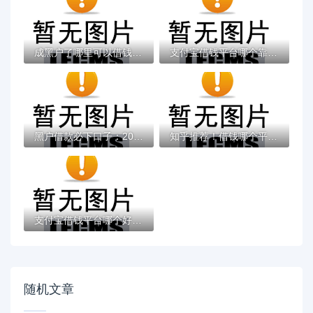
成黑户了哪里可以借钱急用啊，2025五大专属...
支付宝借钱平台哪个靠谱？实测这5款低息灵活...
黑户借款必下口子：2025推荐5个通过率100%的...
知乎推荐！借钱哪个平台靠谱？这5个低息正规...
支付宝借钱平台哪个好？实测推荐这3个靠谱低...
随机文章