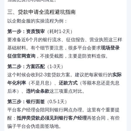
三、贷款申请全流程避坑指南
以企鹅金服的实操流程为例：
第一步：资质预审
（耗时1-2天）
要准备近6个月的银行流水、征信报告、营业执照这三样
基础材料。有个细节要注意，很多平台会要求
现场登录
征信官网查询
，不接受截图，主要是防资料造假。
第二步：方案匹配
（1-3天）
这个时候会收到2-3套贷款方案。建议把每家银行的
实际
年化利率
（不是月息）、
还款方式
（等额本息还是先息
后本）、
违约金条款
这三项重点对比。
第三步：银行面签
（0.5-1天）
平台客户经理会陪同到银行网点办理。这里有个重要提
醒：
抵押类贷款必须见到银行客户经理
再签合同，有些
骗子平台会伪造面签场地。