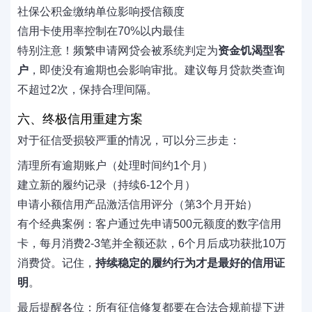
社保公积金缴纳单位影响授信额度
信用卡使用率控制在70%以内最佳
特别注意！频繁申请网贷会被系统判定为
资金饥渴型客
户
，即使没有逾期也会影响审批。建议每月贷款类查询
不超过2次，保持合理间隔。
六、终极信用重建方案
对于征信受损较严重的情况，可以分三步走：
清理所有逾期账户（处理时间约1个月）
建立新的履约记录（持续6-12个月）
申请小额信用产品激活信用评分（第3个月开始）
有个经典案例：客户通过先申请500元额度的数字信用
卡，每月消费2-3笔并全额还款，6个月后成功获批10万
消费贷。记住，
持续稳定的履约行为才是最好的信用证
明
。
最后提醒各位：所有征信修复都要在合法合规前提下进