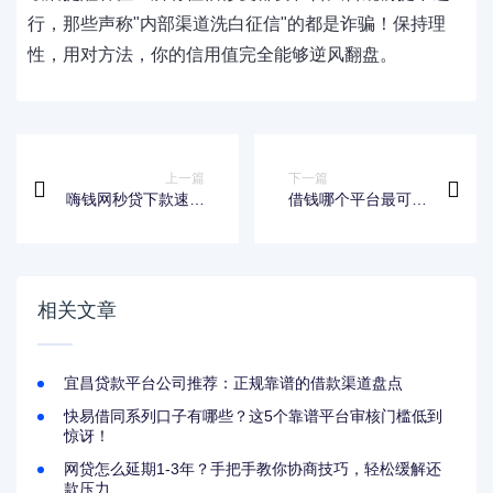
行，那些声称"内部渠道洗白征信"的都是诈骗！保持理
性，用对方法，你的信用值完全能够逆风翻盘。
上一篇
下一篇
嗨钱网秒贷下款速度
借钱哪个平台最可
快吗？真实审核流程
靠？5招教你避开套
与到账时间解析
路选对正规渠道
相关文章
宜昌贷款平台公司推荐：正规靠谱的借款渠道盘点
快易借同系列口子有哪些？这5个靠谱平台审核门槛低到
惊讶！
网贷怎么延期1-3年？手把手教你协商技巧，轻松缓解还
款压力