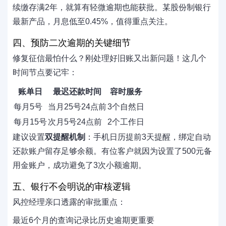
续缴存满2年，就算有轻微逾期也能获批。某股份制银行
最新产品，月息低至0.45%，值得重点关注。
四、预防二次逾期的关键细节
修复征信最怕什么？刚处理好旧账又出新问题！这几个
时间节点要记牢：
账单日
最迟还款时间
容时服务
每月5号
当月25号24点前
3个自然日
每月15号
次月5号24点前
2个工作日
建议设置
双提醒机制
：手机日历提前3天提醒，绑定自动
还款账户留存足够余额。有位客户就因为设置了500元备
用金账户，成功避免了3次小额逾期。
五、银行不会明说的审核逻辑
风控经理亲口透露的审批重点：
最近6个月的查询记录比历史逾期更重要