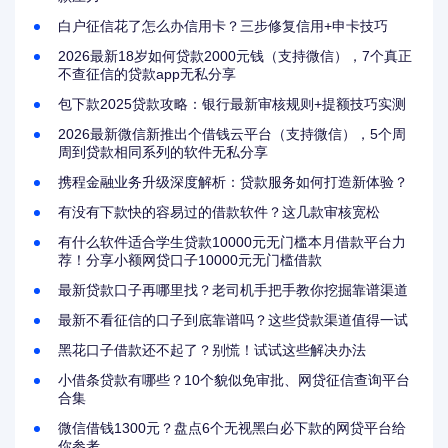
白户征信花了怎么办信用卡？三步修复信用+申卡技巧
2026最新18岁如何贷款2000元钱（支持微信），7个真正
不查征信的贷款app无私分享
包下款2025贷款攻略：银行最新审核规则+提额技巧实测
2026最新微信新推出个借钱云平台（支持微信），5个周
周到贷款相同系列的软件无私分享
携程金融业务升级深度解析：贷款服务如何打造新体验？
有没有下款快的容易过的借款软件？这几款审核宽松
有什么软件适合学生贷款10000元无门槛本月借款平台力
荐！分享小额网贷口子10000元无门槛借款
最新贷款口子再哪里找？老司机手把手教你挖掘靠谱渠道
最新不看征信的口子到底靠谱吗？这些贷款渠道值得一试
黑花口子借款还不起了？别慌！试试这些解决办法
小借条贷款有哪些？10个貌似免审批、网贷征信查询平台
合集
微信借钱1300元？盘点6个无视黑白必下款的网贷平台给
你参考