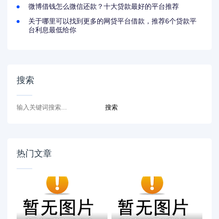
微博借钱怎么微信还款？十大贷款最好的平台推荐
关于哪里可以找到更多的网贷平台借款，推荐6个贷款平
台利息最低给你
搜索
热门文章