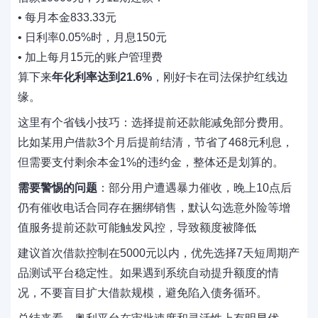
• 每月本金833.33元
• 日利率0.05%时，月息150元
• 加上每月15元的账户管理费
算下来
年化利率达到21.6%
，刚好卡在司法保护红线边
缘。
这里有个省钱小技巧：选择提前还款能减免部分费用。
比如某用户借款3个月后提前结清，节省了468元利息，
但需要支付剩余本金1%的违约金，整体还是划算的。
需要警惕的问题
：部分用户遭遇暴力催收，晚上10点后
仍有催收电话合同存在捆绑销售，默认勾选意外险等增
值服务提前还款可能触发风控，导致额度被降低
建议首次借款控制在5000元以内，优先选择7天短周期产
品测试平台稳定性。如果遇到系统自动提升额度的情
况，不要盲目扩大借款规模，避免陷入债务循环。