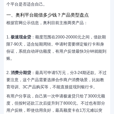
个平台是否适合自己。
一、奥利平台能借多少钱？产品类型盘点
根据官网公示信息，奥利目前主推两类产品：
1.
极速现金贷
：额度范围在2000-20000元之间，借款期
限7-90天，适合短期周转。申请时需要绑定银行卡和身
份证，系统自动评估额度，有用户反馈最快3分钟就能到
账。
2.
消费分期贷
：最高可申请5万元，分3-24期还款。不过
要注意，这个产品需要选择合作商户消费场景，比如教
育培训、3C产品购买等，不能直接提现到银行卡。
有用户分享说，自己第一次申请极速贷只给了3000元额
度，但按时还款三次后提升到了8000元。不过也有部分
用户反映，即使信用良好，最高额度卡在1万元难以突