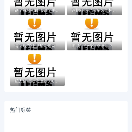
刷个视频都能借钱？手把手教你选靠谱平台避...
逾期征信记录多久能恢复？这份修复指南请收...
请问现在还那些高炮网贷？网友亲测5个秒审核...
浙顺平台借钱靠谱吗？一文说透贷款安全性！
私人借款微信放款3000到账2100，这些隐形费...
热门标签