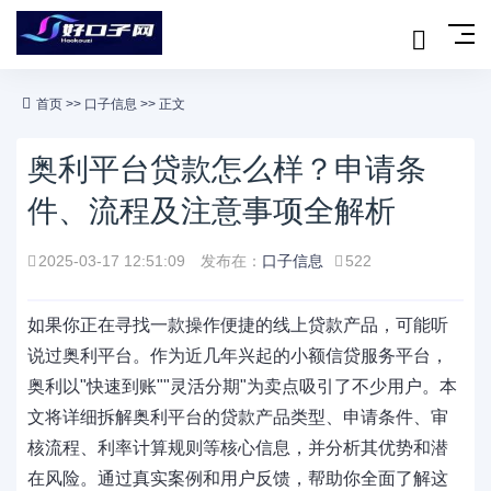
首页
>>
口子信息
>> 正文
奥利平台贷款怎么样？申请条
件、流程及注意事项全解析
2025-03-17 12:51:09
发布在：
口子信息
522
如果你正在寻找一款操作便捷的线上贷款产品，可能听
说过奥利平台。作为近几年兴起的小额信贷服务平台，
奥利以"快速到账""灵活分期"为卖点吸引了不少用户。本
文将详细拆解奥利平台的贷款产品类型、申请条件、审
核流程、利率计算规则等核心信息，并分析其优势和潜
在风险。通过真实案例和用户反馈，帮助你全面了解这