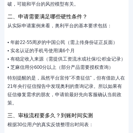
破，可能和平台的风控模型有关。
二、申请需要满足哪些硬性条件？
从实际申请案例来看，奥利平台的基本要求包括：
• 年龄22-55周岁的中国公民（需上传身份证正反面）
• 实名认证的手机号使用满6个月
• 有稳定收入来源（需提供工资流水或社保/公积金记录）
• 芝麻信用分600分以上（部分产品需要授权查询）
特别提醒的是，虽然平台宣传"不查征信"，但有借款人在
21年央行征信报告中发现奥利的查询记录。所以如果有
征信修复需求的朋友，申请前最好先向客服确认当前政
策。
三、审核流程要多久？到账时间实测
根据30位用户的真实反馈整理出时间表：