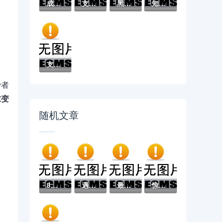
成黑户了哪里可以借钱急用啊，2025五大专属...
支付宝借钱平台哪个靠谱？实测这5款低息灵活...
黑户借款必下口子：2025推荐5个通过率100%的...
知乎推荐！借钱哪个平台靠谱？这5个低息正规...
支付宝借钱平台哪个好？实测推荐这3个靠谱低...
费者
求变
随机文章
8个好借钱的平台推荐，专为攻克不刷脸的贷款...
遇到如期分期下款容易吗怎么办？或可尝试这...
最新发布RICH-购申请不通过怎么办，私人借钱...
惊！一男子在解决不上征信的高炮贷款时竟然...