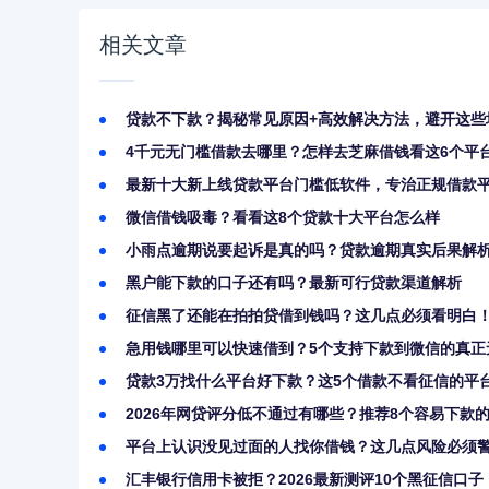
相关文章
贷款不下款？揭秘常见原因+高效解决方法，避开这些
4千元无门槛借款去哪里？怎样去芝麻借钱看这6个平
最新十大新上线贷款平台门槛低软件，专治正规借款
微信借钱吸毒？看看这8个贷款十大平台怎么样
小雨点逾期说要起诉是真的吗？贷款逾期真实后果解
黑户能下款的口子还有吗？最新可行贷款渠道解析
征信黑了还能在拍拍贷借到钱吗？这几点必须看明白
急用钱哪里可以快速借到？5个支持下款到微信的真正
贷款3万找什么平台好下款？这5个借款不看征信的平
2026年网贷评分低不通过有哪些？推荐8个容易下款
平台上认识没见过面的人找你借钱？这几点风险必须
汇丰银行信用卡被拒？2026最新测评10个黑征信口子