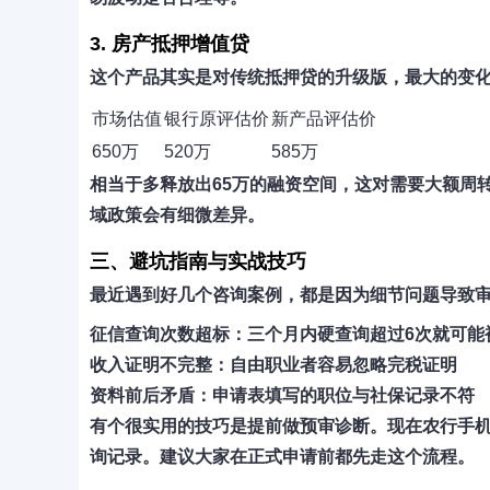
3. 房产抵押增值贷
这个产品其实是对传统抵押贷的升级版，最大的变化
市场估值
银行原评估价
新产品评估价
650万
520万
585万
相当于多释放出65万的融资空间，这对需要大额周
域政策会有细微差异。
三、避坑指南与实战技巧
最近遇到好几个咨询案例，都是因为细节问题导致
征信查询次数超标
：三个月内硬查询超过6次就可能
收入证明不完整
：自由职业者容易忽略完税证明
资料前后矛盾
：申请表填写的职位与社保记录不符
有个很实用的技巧是
提前做预审诊断
。现在农行手
询记录。建议大家在正式申请前都先走这个流程。