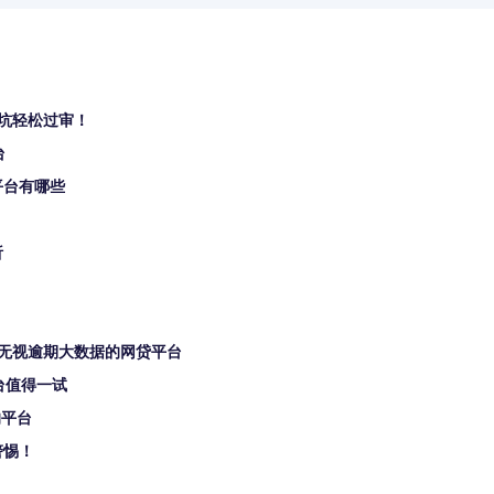
坑轻松过审！
台
平台有哪些
析
！
无视逾期大数据的网贷平台
台值得一试
的平台
警惕！