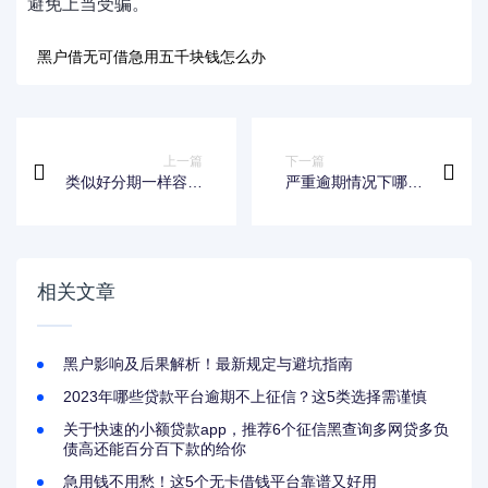
避免上当受骗。
黑户借无可借急用五千块钱怎么办
上一篇
下一篇
类似好分期一样容易
严重逾期情况下哪里
下款的软件推荐
还能借到钱？解决资
金困难的途径解析
相关文章
黑户影响及后果解析！最新规定与避坑指南
2023年哪些贷款平台逾期不上征信？这5类选择需谨慎
关于快速的小额贷款app，推荐6个征信黑查询多网贷多负
债高还能百分百下款的给你
急用钱不用愁！这5个无卡借钱平台靠谱又好用