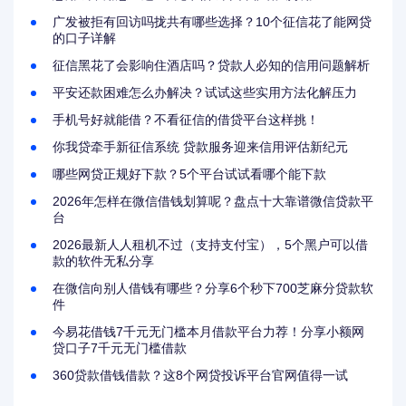
广发被拒有回访吗拢共有哪些选择？10个征信花了能网贷
的口子详解
征信黑花了会影响住酒店吗？贷款人必知的信用问题解析
平安还款困难怎么办解决？试试这些实用方法化解压力
手机号好就能借？不看征信的借贷平台这样挑！
你我贷牵手新征信系统 贷款服务迎来信用评估新纪元
哪些网贷正规好下款？5个平台试试看哪个能下款
2026年怎样在微信借钱划算呢？盘点十大靠谱微信贷款平
台
2026最新人人租机不过（支持支付宝），5个黑户可以借
款的软件无私分享
在微信向别人借钱有哪些？分享6个秒下700芝麻分贷款软
件
今易花借钱7千元无门槛本月借款平台力荐！分享小额网
贷口子7千元无门槛借款
360贷款借钱借款？这8个网贷投诉平台官网值得一试