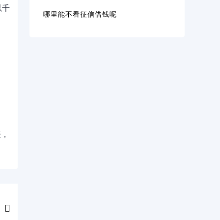
以千
哪里能不看征信借钱呢
表，