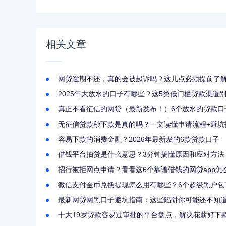
相关文章
网贷逾期不还，真的会被起诉吗？这几点必须提前了
2025年大放水的口子有哪些？这5类低门槛贷款渠道
真正不看征信的网贷（最新发布！）6个放水的贷款口
无征信贷款秒下款是真的吗？一文读懂申请流程+避坑
容易下款的消费金融？2026年最新发的6款贷款口子
借钱平台抽贷是什么意思？3分钟搞懂原因和应对方法
招行被拒网点申请？看看这6个靠谱借钱的网贷app怎
微信支付金币兑换提现怎么用有哪些？6个超级黑户包
最新网贷网黑口子避坑指南：这些陷阱你可能还不知
十大19岁贷款容易过审批的平台盘点，解决花薪好下