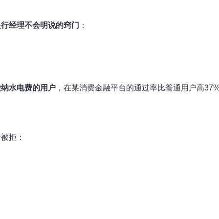
银行经理不会明说的窍门
：
缴纳水电费的用户
，在某消费金融平台的通过率比普通用户高37
会被拒：