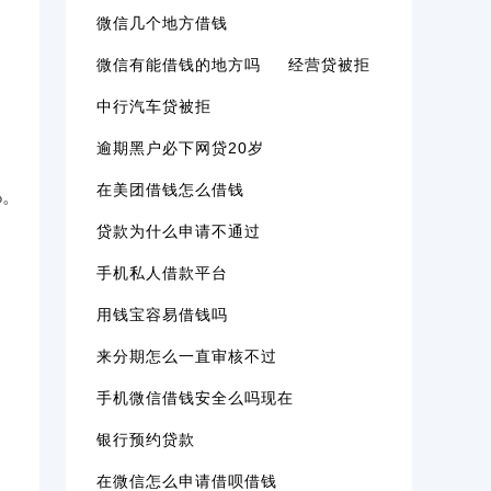
微信几个地方借钱
微信有能借钱的地方吗
经营贷被拒
中行汽车贷被拒
逾期黑户必下网贷20岁
在美团借钱怎么借钱
%。
贷款为什么申请不通过
手机私人借款平台
用钱宝容易借钱吗
来分期怎么一直审核不过
手机微信借钱安全么吗现在
银行预约贷款
在微信怎么申请借呗借钱