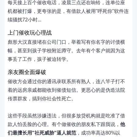
每天接上百个催收电话，凌晨三点还在响铃，连单位座
机都被打爆，更夸张的是，有借款人被用"呼死你"软件连
续骚扰72小时...
上门催收玩心理战
彪形大汉直接堵在公司门口，举着写有你名字的讨债横
幅，甚至到孩子学校附近蹲守。去年有个客户就因为这
事丢了工作，孩子被迫转学。
亲友圈全面爆破
催收方会通过你的通讯录联系所有熟人，连八竿子打不
着的远房亲戚都能收到催债短信。更恶心的是伪造法院
传票群发，搞到你社会性死亡。
这些手段虽然涉嫌违法，但很多放贷机构就是吃准了借
款人怕丢脸的心理。有个做催收的朋友私下跟我说，
他
们最擅长用"社死威胁"逼人就范
，成功率高达80%以