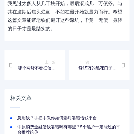
我见过太多人从几千块开始，最后滚成几十万债务。与
其在逾期后焦头烂额，不如在最开始就量力而行。希望
这篇文章能帮老铁们避开这些深坑，毕竟，无债一身轻
的日子才是最踏实的。
上一篇
下一篇
哪个网贷不看征信好
贷15万的黑花口子有
下款？这几个平台门
哪些？这份贷款攻略
槛低、放款快！
教你避坑
相关文章
急用钱？手把手教你如何选对靠谱借钱平台！
中原消费金融借钱靠谱吗有哪些？5个黑户一定能过的平
台推荐给你