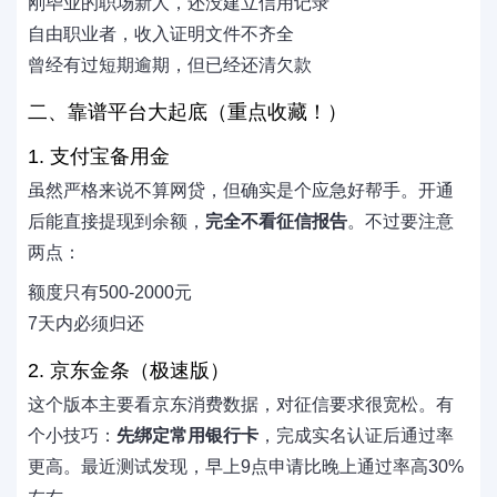
刚毕业的职场新人，还没建立信用记录
自由职业者，收入证明文件不齐全
曾经有过短期逾期，但已经还清欠款
二、靠谱平台大起底（重点收藏！）
1. 支付宝备用金
虽然严格来说不算网贷，但确实是个应急好帮手。开通
后能直接提现到余额，
完全不看征信报告
。不过要注意
两点：
额度只有500-2000元
7天内必须归还
2. 京东金条（极速版）
这个版本主要看京东消费数据，对征信要求很宽松。有
个小技巧：
先绑定常用银行卡
，完成实名认证后通过率
更高。最近测试发现，早上9点申请比晚上通过率高30%