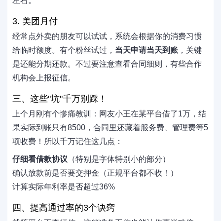
左右。
3. 美团月付
经常点外卖的朋友可以试试，系统会根据你的消费习惯
给临时额度。有个粉丝试过，
当天申请当天到账
，关键
是还能分期还款。不过要注意查看合同细则，有些合作
机构会上报征信。
三、这些"坑"千万别踩！
上个月刚有个惨痛教训：网友小王在某平台借了1万，结
果实际到账只有8500，合同里还藏着服务费、管理费等5
项收费！所以千万记住这几点：
仔细看借款协议
（特别是字体特别小的部分）
确认放款前是否要交押金（正规平台都不收！）
计算实际年利率是否超过36%
四、提高通过率的3个诀窍