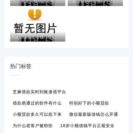
7千元无门槛借款去哪里？小金库贷款app下载...
盘点容易秒过的口子！实测这些贷款平台审批...
急用钱哪里借钱门槛低？这5类平台轻松借到！
热门标签
芝麻借款实时到账速借平台
借款易通过的软件有什么
特别好下的小额贷款
小额贷款多久可以批下来
微信最新版借钱怎么开通
为什么老客户被秒拒
18岁小额借钱平台正规安全