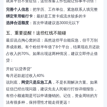
就算平台不查征信，这些准备工作也能让你事半功倍：
完善个人信息
：把学历、工作单位、紧急联系人填完整
绑定常用银行卡
：最好是工资卡或流水较多的卡
选择合适额度
：首次申请建议选3000元以下
五、重要提醒！这些红线不能碰
最后说点掏心窝的话：虽然这些平台能应急，但千万别
养成依赖。有个粉丝半年借了8个平台，结果现在月还款
占收入的70%。如果出现这两种情况，建议立即停止借
贷：
开始"以贷养贷"
每月还款超过收入40%
说到底，
网贷只是应急工具
，不是长期解决方案。如果
征信已经出现问题，建议先去人民银行打份详细报告，
有些小额逾期是可以申请撤销的。记住，资金周转的方
法有很多种，保持理性才能走得更远！