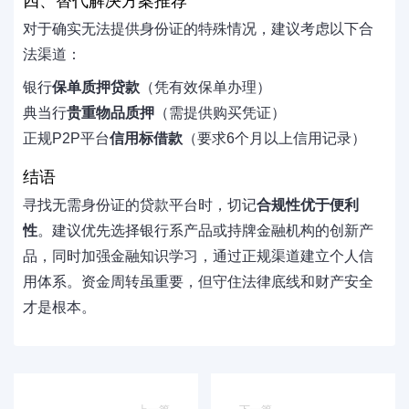
四、替代解决方案推荐
对于确实无法提供身份证的特殊情况，建议考虑以下合
法渠道：
银行
保单质押贷款
（凭有效保单办理）
典当行
贵重物品质押
（需提供购买凭证）
正规P2P平台
信用标借款
（要求6个月以上信用记录）
结语
寻找无需身份证的贷款平台时，切记
合规性优于便利
性
。建议优先选择银行系产品或持牌金融机构的创新产
品，同时加强金融知识学习，通过正规渠道建立个人信
用体系。资金周转虽重要，但守住法律底线和财产安全
才是根本。