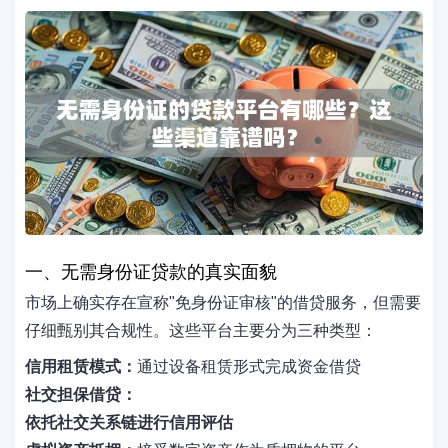
一、无需身份证贷款的真实面貌
市场上确实存在宣称"免身份证审核"的借贷服务，但需要
仔细甄别其合规性。这些平台主要分为三种类型：
信用租赁模式：
通过设备租赁形式完成资金借贷
社交担保借贷：
依托社交关系链进行信用评估