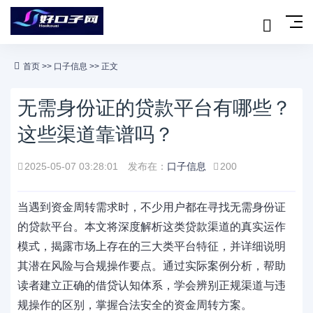
首页
>>
口子信息
>> 正文
无需身份证的贷款平台有哪些？
这些渠道靠谱吗？
2025-05-07 03:28:01
发布在：
口子信息
200
当遇到资金周转需求时，不少用户都在寻找无需身份证
的贷款平台。本文将深度解析这类贷款渠道的真实运作
模式，揭露市场上存在的三大类平台特征，并详细说明
其潜在风险与合规操作要点。通过实际案例分析，帮助
读者建立正确的借贷认知体系，学会辨别正规渠道与违
规操作的区别，掌握合法安全的资金周转方案。