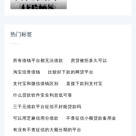
网络贷款平台崩盘真相：风险预警与防范指南
热门标签
所有借钱平台都无法借款
房贷被拒多久可以
淘宝信誉借钱
比较好下款的网贷平台
支付宝和微信借钱区别
直接下款到支付宝
什么贷款软件安全利息低可靠
三千元借款平台征信不好能贷款吗
可以用芝麻信用分借款
不查征信小额贷款备用金
有没有不查征信的大额分期的平台