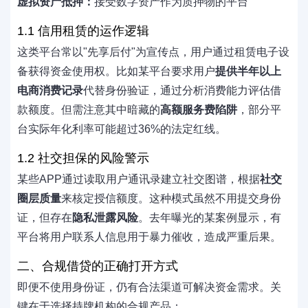
虚拟资产抵押：
接受数字资产作为质押物的平台
1.1 信用租赁的运作逻辑
这类平台常以"先享后付"为宣传点，用户通过租赁电子设
备获得资金使用权。比如某平台要求用户
提供半年以上
电商消费记录
代替身份验证，通过分析消费能力评估借
款额度。但需注意其中暗藏的
高额服务费陷阱
，部分平
台实际年化利率可能超过36%的法定红线。
1.2 社交担保的风险警示
某些APP通过读取用户通讯录建立社交图谱，根据
社交
圈层质量
来核定授信额度。这种模式虽然不用提交身份
证，但存在
隐私泄露风险
。去年曝光的某案例显示，有
平台将用户联系人信息用于暴力催收，造成严重后果。
二、合规借贷的正确打开方式
即便不使用身份证，仍有合法渠道可解决资金需求。关
键在于选择持牌机构的合规产品：