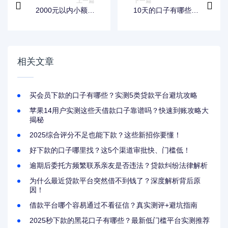
上一篇
下一篇
2000元以内小额借
10天的口子有哪些？
款平台有哪些？这5
短期周转靠谱渠道深
个低息靠谱平台值得
度解析
试试！
相关文章
买会员下款的口子有哪些？实测5类贷款平台避坑攻略
苹果14用户实测这些天借款口子靠谱吗？快速到账攻略大
揭秘
2025综合评分不足也能下款？这些新招你要懂！
好下款的口子哪里找？这5个渠道审批快、门槛低！
逾期后委托方频繁联系亲友是否违法？贷款纠纷法律解析
为什么最近贷款平台突然借不到钱了？深度解析背后原
因！
借款平台哪个容易通过不看征信？真实测评+避坑指南
2025秒下款的黑花口子有哪些？最新低门槛平台实测推荐