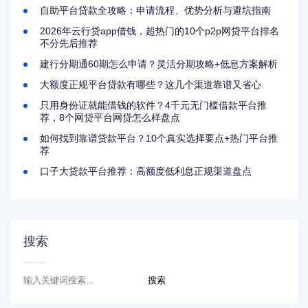
自助平台贷款全攻略：申请流程、优势分析与避坑指南
2026年云行贷app借钱，超热门的10个p2p网贷平台排名
不分先后推荐
建行分期通60期怎么申请？灵活分期攻略+低息方案解析
大额度正规平台贷款有哪些？这几个渠道靠谱又省心
只用身份证就能借钱的软件？4千元无门槛借款平台推
荐，8个网贷平台网贷怎么样盘点
如何找到靠谱贷款平台？10个真实选择要点+热门平台推
荐
口子大贷款平台推荐：高额度低利息正规渠道盘点
搜索