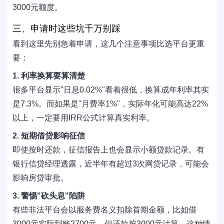
3000元额度。
三、申请时这些坑千万别踩
看到这里先别急着申请，这几个注意事项比选平台更重
要：
1. 利率换算要算清楚
很多平台显示"日息0.02%"看着很低，换算成年利率其实
是7.3%。而如果是"月费率1%"，实际年化可能高达22%
以上，一定要用IRR公式计算真实利率。
2. 短期借贷影响征信
即使按时还款，征信报告上也会显示小额贷款记录。有
银行信贷经理透露，近半年有超过3次网贷记录，可能会
影响房贷审批。
3. 警惕"砍头息"陷阱
有些非法平台会以服务费名义扣除首期金额，比如借
3000元实际到账2700元，但还款按3000元计算，这种情