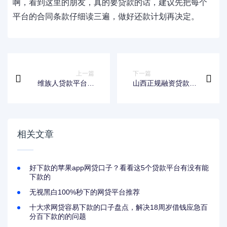
啊，看到这里的朋友，真的要贷款的话，建议先把每个
平台的合同条款仔细读三遍，做好还款计划再决定。
上一篇
下一篇
维族人贷款平台推
山西正规融资贷款平
荐：正规渠道与申请
台指南：选对渠道快
流程全解析
速解决资金难题
相关文章
好下款的苹果app网贷口子？看看这5个贷款平台有没有能
下款的
无视黑白100%秒下的网贷平台推荐
十大求网贷容易下款的口子盘点，解决18周岁借钱应急百
分百下款的的问题