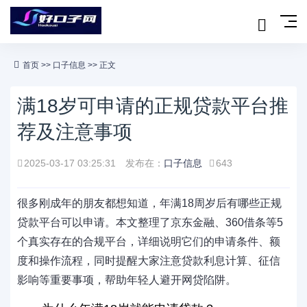
首页
>>
口子信息
>> 正文
满18岁可申请的正规贷款平台推
荐及注意事项
2025-03-17 03:25:31
发布在：
口子信息
643
很多刚成年的朋友都想知道，年满18周岁后有哪些正规
贷款平台可以申请。本文整理了京东金融、360借条等5
个真实存在的合规平台，详细说明它们的申请条件、额
度和操作流程，同时提醒大家注意贷款利息计算、征信
影响等重要事项，帮助年轻人避开网贷陷阱。