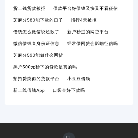
货上钱货款被拒
借款平台好借钱又快又不看征信
芝麻分580能下款的口子
招行4天被拒
借钱怎么微信说还款了
新户秒过的网贷平台
微信借钱查身份证信息
经常借网贷会影响征信吗
芝麻分590能做什么网贷
黑户500元秒下的贷款是真的吗
拍拍贷类似的贷款平台
小豆豆借钱
新上线借钱app
口袋金好下款吗