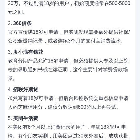
20万。不过刚满18岁的用户，初始额度通常在500-5000
元之间。
2.
360借条
官方宣传满18岁可申请，但实测发现需要额外提供社保/
公积金缴纳记录，或者连续3个月的支付宝消费流水。
3.
度小满有钱花
教育分期产品允许18岁申请，但必须提供大专及以上院
校的录取通知书或在读证明，这个主要针对学费贷款场
景。
4.
招联好期贷
虽然写着18岁可申请，但后台风控系统会重点核查申请
人的芝麻信用分，建议分数达到600分以上再尝试。
5.
美团生活费
在美团有6个月以上消费记录的用户，年满18岁即可申
请。有个朋友实测，用美团点过30次外卖后，成功获批