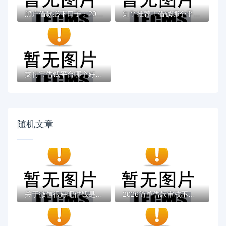
黑户借款必下口子：2025推荐5个通过率100%的...
知乎推荐！借钱哪个平台靠谱？这5个低息正规...
支付宝借钱平台哪个好？实测推荐这3个靠谱低...
随机文章
关于微信很好吧借钱是真的吗，推荐7个小额网...
2026简单借款审核不通过，差1万元就选这6个...