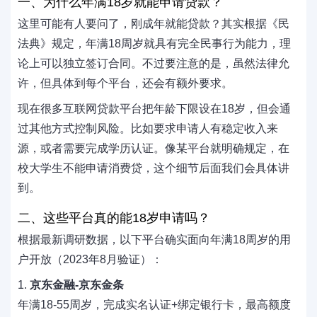
一、为什么年满18岁就能申请贷款？
这里可能有人要问了，刚成年就能贷款？其实根据《民
法典》规定，年满18周岁就具有完全民事行为能力，理
论上可以独立签订合同。不过要注意的是，虽然法律允
许，但具体到每个平台，还会有额外要求。
现在很多互联网贷款平台把年龄下限设在18岁，但会通
过其他方式控制风险。比如要求申请人有稳定收入来
源，或者需要完成学历认证。像某平台就明确规定，在
校大学生不能申请消费贷，这个细节后面我们会具体讲
到。
二、这些平台真的能18岁申请吗？
根据最新调研数据，以下平台确实面向年满18周岁的用
户开放（2023年8月验证）：
1.
京东金融-京东金条
年满18-55周岁，完成实名认证+绑定银行卡，最高额度