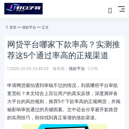
首页
>>
借款平台
>> 正文
网贷平台哪家下款率高？实测推
荐这5个通过率高的正规渠道
2025-10-03 13:40:02
发布在：
借款平台
170
申请网贷最怕遇到审核不过的情况，到底哪些平台审批
更宽松？本文结合上百位用户的真实反馈，深度测评各
大平台的风控规则，推荐5个下款率高的正规网贷，并揭
秘影响审批通过的关键因素。文中还会分享避开套路贷
的实用技巧，助你找到真正靠谱的借款渠道。