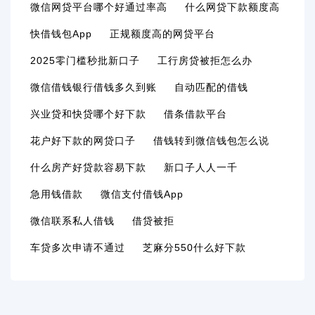
微信网贷平台哪个好通过率高
什么网贷下款额度高
快借钱包app
正规额度高的网贷平台
2025零门槛秒批新口子
工行房贷被拒怎么办
微信借钱银行借钱多久到账
自动匹配的借钱
兴业贷和快贷哪个好下款
借条借款平台
花户好下款的网贷口子
借钱转到微信钱包怎么说
什么房产好贷款容易下款
新口子人人一千
急用钱借款
微信支付借钱app
微信联系私人借钱
借贷被拒
车贷多次申请不通过
芝麻分550什么好下款