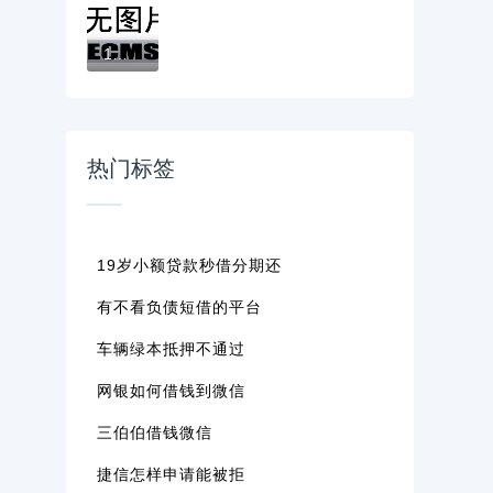
1千元无门槛借款去哪里？有人总在微信借钱看...
热门标签
19岁小额贷款秒借分期还
有不看负债短借的平台
车辆绿本抵押不通过
网银如何借钱到微信
三伯伯借钱微信
捷信怎样申请能被拒