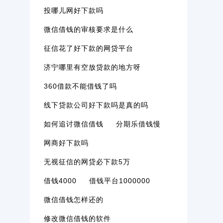
投哪儿网好下款吗
微信借钱的审核要求是什么
征信花了好下款的网贷平台
济宁哪里有空放贷款的地方呀
360借款不能借钱了吗
线下贷款公司好下款吗是真的吗
如何追讨微信借钱
分期乐借钱慢
网商好下款吗
无视征信的网贷必下款5万
借钱4000
借钱平台1000000
微信借钱怎样还的
修改微信借钱的软件