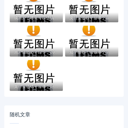
成黑户了哪里可以借钱急用啊，2025五大专属...
支付宝借钱平台哪个靠谱？实测这5款低息灵活...
黑户借款必下口子：2025推荐5个通过率100%的...
知乎推荐！借钱哪个平台靠谱？这5个低息正规...
支付宝借钱平台哪个好？实测推荐这3个靠谱低...
随机文章