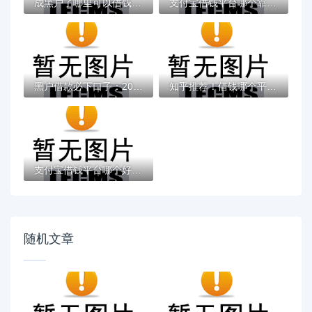
成黑户了哪里可以借钱急用啊，2025五大专属...
支付宝借钱平台哪个靠谱？实测这5款低息灵活...
黑户借款必下口子：2025推荐5个通过率100%的...
知乎推荐！借钱哪个平台靠谱？这5个低息正规...
支付宝借钱平台哪个好？实测推荐这3个靠谱低...
随机文章