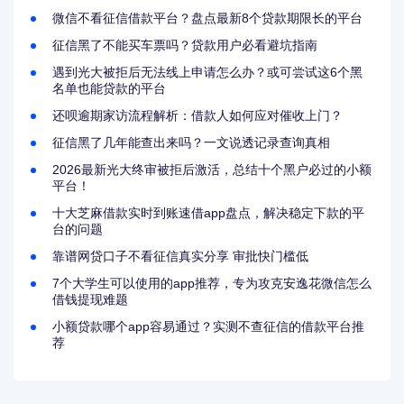
微信不看征信借款平台？盘点最新8个贷款期限长的平台
征信黑了不能买车票吗？贷款用户必看避坑指南
遇到光大被拒后无法线上申请怎么办？或可尝试这6个黑
名单也能贷款的平台
还呗逾期家访流程解析：借款人如何应对催收上门？
征信黑了几年能查出来吗？一文说透记录查询真相
2026最新光大终审被拒后激活，总结十个黑户必过的小额
平台！
十大芝麻借款实时到账速借app盘点，解决稳定下款的平
台的问题
靠谱网贷口子不看征信真实分享 审批快门槛低
7个大学生可以使用的app推荐，专为攻克安逸花微信怎么
借钱提现难题
小额贷款哪个app容易通过？实测不查征信的借款平台推
荐