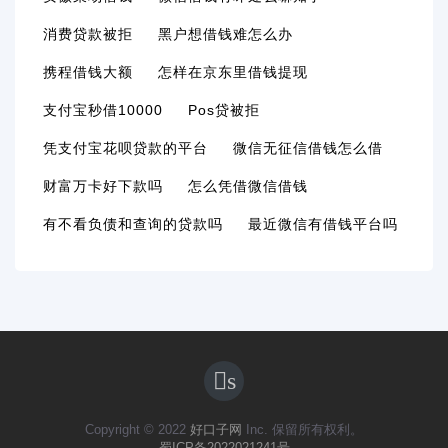
消费贷款被拒
黑户想借钱难怎么办
携程借钱大额
怎样在京东里借钱提现
支付宝秒借10000
Pos贷被拒
凭支付宝花呗贷款的平台
微信无征信借钱怎么借
财富万卡好下款吗
怎么凭借微信借钱
有不看负债和查询的贷款吗
最近微信有借钱平台吗
s
Copyright © 2022
好口子网
Inc. 保留所有权利。
蜀ICP备2022021241号