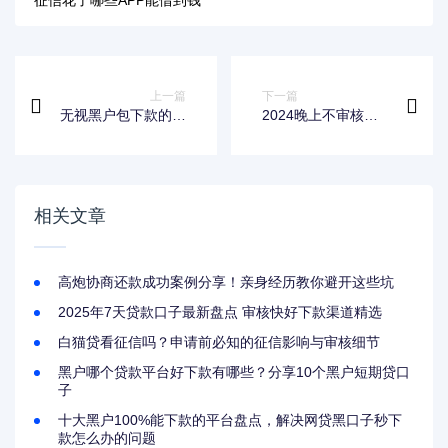
征信花了哪些APP能借到钱
上一篇
下一篇
无视黑户包下款的软
2024晚上不审核直
件推荐与分析
接放款口子推荐
相关文章
高炮协商还款成功案例分享！亲身经历教你避开这些坑
2025年7天贷款口子最新盘点 审核快好下款渠道精选
白猫贷看征信吗？申请前必知的征信影响与审核细节
黑户哪个贷款平台好下款有哪些？分享10个黑户短期贷口
子
十大黑户100%能下款的平台盘点，解决网贷黑口子秒下
款怎么办的问题