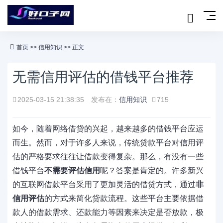
首页
>>
信用知识
>> 正文
无需信用评估的借钱平台推荐
2025-03-15 21:38:35
发布在：
信用知识
715
如今，随着网络借贷的兴起，越来越多的借钱平台应运
而生。然而，对于许多人来说，传统贷款平台对信用评
估的严格要求往往让借款变得复杂。那么，有没有一些
借钱平台
不需要评估信用
呢？答案是肯定的。许多新兴
的互联网借款平台采用了更加灵活的借贷方式，通过
非
信用评估
的方式来简化贷款流程。这些平台主要依据借
款人的借款需求、还款能力等因素来决定是否放款，极