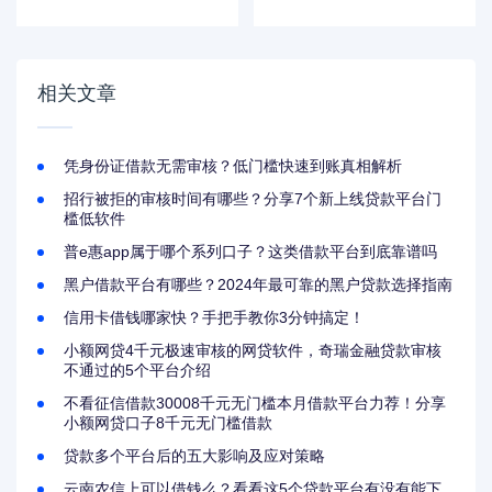
子平台有哪些？这5
这些平台或许能帮你
个实测通过率高！
解决燃眉之急！
相关文章
凭身份证借款无需审核？低门槛快速到账真相解析
招行被拒的审核时间有哪些？分享7个新上线贷款平台门
槛低软件
普e惠app属于哪个系列口子？这类借款平台到底靠谱吗
黑户借款平台有哪些？2024年最可靠的黑户贷款选择指南
信用卡借钱哪家快？手把手教你3分钟搞定！
小额网贷4千元极速审核的网贷软件，奇瑞金融贷款审核
不通过的5个平台介绍
不看征信借款30008千元无门槛本月借款平台力荐！分享
小额网贷口子8千元无门槛借款
贷款多个平台后的五大影响及应对策略
云南农信上可以借钱么？看看这5个贷款平台有没有能下