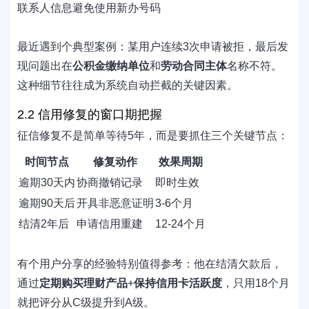
联系人信息避免使用新办号码
最近遇到个典型案例：某用户连续3次申请被拒，最后发
现问题出在
公积金缴纳单位
和
劳动合同主体
名称不符。
这种细节往往成为系统自动拦截的关键因素。
2.2 信用修复的窗口期把握
征信修复不是简单等待5年，而是要抓住三个关键节点：
时间节点
修复动作
效果周期
逾期30天内
协商撤销记录
即时生效
逾期90天后
开具非恶意证明
3-6个月
结清2年后
申请信用重建
12-24个月
有个用户分享的经验特别值得参考：他在结清欠款后，
通过
定期购买理财产品
+
保持信用卡活跃度
，只用18个月
就把评分从C级提升到A级。