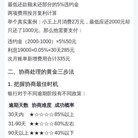
最低还款额未还部分的5%违约金
两项费用按月复利计算
举个真实案例：小王上月消费2万元，最低应还2000元却
只还了1000元。那么他需要支付：
违约金（2000-1000）×5%50元
利息19000×0.05%×30天285元
次月账单新增费用合计335元
二、协商处理的黄金三步法
1. 把握协商最佳时机
银行对于不同逾期阶段有不同政策：
逾期天数
协商难度
成功概率
30天内
★☆☆☆☆
85%以上
31-90天
★★☆☆☆
60%左右
90天以上
★★★☆☆
40%以下