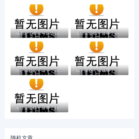
成黑户了哪里可以借钱急用啊，2025五大专属...
支付宝借钱平台哪个靠谱？实测这5款低息灵活...
黑户借款必下口子：2025推荐5个通过率100%的...
知乎推荐！借钱哪个平台靠谱？这5个低息正规...
支付宝借钱平台哪个好？实测推荐这3个靠谱低...
随机文章