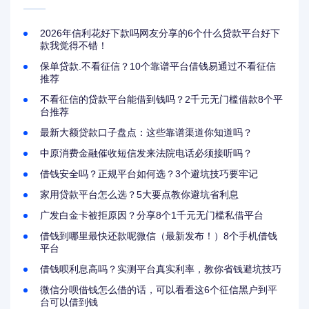
2026年信利花好下款吗网友分享的6个什么贷款平台好下
款我觉得不错！
保单贷款.不看征信？10个靠谱平台借钱易通过不看征信
推荐
不看征信的贷款平台能借到钱吗？2千元无门槛借款8个平
台推荐
最新大额贷款口子盘点：这些靠谱渠道你知道吗？
中原消费金融催收短信发来法院电话必须接听吗？
借钱安全吗？正规平台如何选？3个避坑技巧要牢记
家用贷款平台怎么选？5大要点教你避坑省利息
广发白金卡被拒原因？分享8个1千元无门槛私借平台
借钱到哪里最快还款呢微信（最新发布！）8个手机借钱
平台
借钱呗利息高吗？实测平台真实利率，教你省钱避坑技巧
微信分呗借钱怎么借的话，可以看看这6个征信黑户到平
台可以借到钱