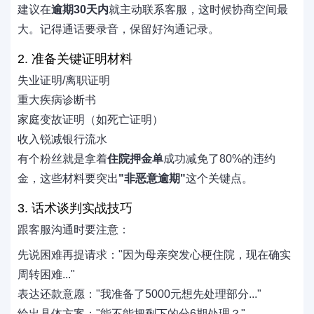
建议在
逾期30天内
就主动联系客服，这时候协商空间最
大。记得通话要录音，保留好沟通记录。
2. 准备关键证明材料
失业证明/离职证明
重大疾病诊断书
家庭变故证明（如死亡证明）
收入锐减银行流水
有个粉丝就是拿着
住院押金单
成功减免了80%的违约
金，这些材料要突出
"非恶意逾期"
这个关键点。
3. 话术谈判实战技巧
跟客服沟通时要注意：
先说困难再提请求："因为母亲突发心梗住院，现在确实
周转困难..."
表达还款意愿："我准备了5000元想先处理部分..."
给出具体方案："能不能把剩下的分6期处理？"