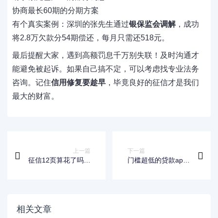
协商最长60期的分期方案
有个真实案例：深圳的张先生通过
银保监会调解
，成功
将2.8万欠款分54期偿还，每月只需还518元。
最后提醒大家，遇到高额罚息千万别失联！及时沟通才
能避免被起诉。如果自己搞不定，可以考虑找专业法务
咨询。记住
信用修复要趁早
，毕竟良好的征信才是我们
最大的财富。
上一篇
下一篇
征信12页算花了吗？
门槛超低的贷款app
3个关键点教你判断
有哪些？这几款超好
征信状态+补救技巧
申请，轻松解决资金
难题！
相关文章