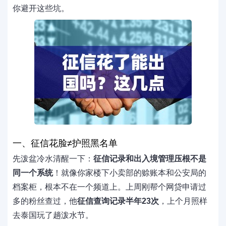
你避开这些坑。
一、征信花脸≠护照黑名单
先泼盆冷水清醒一下：
征信记录和出入境管理压根不是
同一个系统
！就像你家楼下小卖部的赊账本和公安局的
档案柜，根本不在一个频道上。上周刚帮个网贷申请过
多的粉丝查过，他
征信查询记录半年23次
，上个月照样
去泰国玩了趟泼水节。