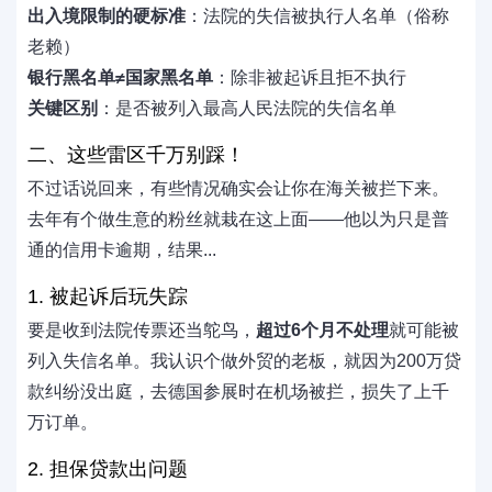
出入境限制的硬标准
：法院的失信被执行人名单（俗称
老赖）
银行黑名单≠国家黑名单
：除非被起诉且拒不执行
关键区别
：是否被列入最高人民法院的失信名单
二、这些雷区千万别踩！
不过话说回来，有些情况确实会让你在海关被拦下来。
去年有个做生意的粉丝就栽在这上面——他以为只是普
通的信用卡逾期，结果...
1. 被起诉后玩失踪
要是收到法院传票还当鸵鸟，
超过6个月不处理
就可能被
列入失信名单。我认识个做外贸的老板，就因为200万贷
款纠纷没出庭，去德国参展时在机场被拦，损失了上千
万订单。
2. 担保贷款出问题