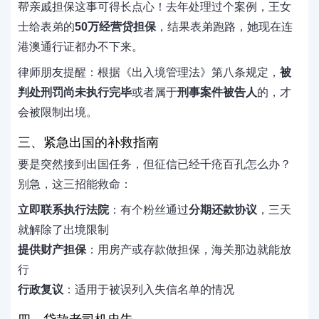
帮亲戚担保这事可得长点心！去年处理过个案例，王女
士给表弟的
50万经营贷担保
，结果表弟跑路，她现在连
港澳通行证都办不下来。
律师朋友提醒：根据《出入境管理法》第八条规定，
被
判处刑罚尚未执行完毕
或者属于
刑事案件被告人
的，才
会被限制出境。
三、紧急出国的补救指南
要是突然接到出国任务，但征信已经千疮百孔怎么办？
别急，这三招能救命：
立即联系执行法院
：有个粉丝通过
分期还款协议
，三天
就解除了出境限制
提供财产担保
：用房产或存款做担保，海关那边就能放
行
行政复议
：适用于被误列入失信名单的情况