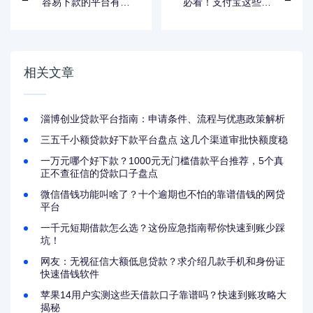
容易下款的平台有哪
必看！支付宝这些业
些？这5个渠道审核
务不上征信，贷款用
快、门槛低！
户安心用
相关文章
淄博创业贷款平台指南：申请条件、流程与优惠政策解析
三五千小额贷款好下款平台盘点 这几个渠道审批快额度稳
一万元哪个好下款？1000元无门槛借款平台推荐，5个真
正不查征信的贷款口子盘点
微信借钱功能叫啥了？十个逾期也不怕的靠谱借钱的网贷
平台
一千元短期借款怎么选？这份应急指南帮你快速到账少踩
坑！
网友：无视征信大额低息贷款？求介绍几款手机和身份证
快速借钱软件
苹果14用户实测这些天借款口子靠谱吗？快速到账攻略大
揭秘