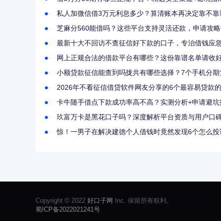
私人加微信借3万元利息多少？算清账本再决定靠不靠
芝麻分560能借吗？这些平台支持灵活还款，申请攻
最新十大不回访不查征信好下款的口子，专治借钱应
网上正规合法的借款平台有哪些？这份靠谱名单请收
小额贷款征信能查到吗拢共有哪些选择？7个手机分期
2026年不看征信借贷软件网友分享的6个最容易贷款
卡牛随手借点下款成功率高不高？实测分析+申请避坑
玖富万卡是黑花口子吗？深度解析平台资质与用户口
惊！一男子在解决建德个人借钱时竟然发现6个怎么投
Copyright © 2022
好口子网
Inc. 保留所有权利。
蜀ICP备2022021241号