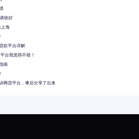
谱
略请收好
急上海
好
贷款平台详解
的平台我觉得不错！
指南
碑
诉网贷平台，事后分享了出来