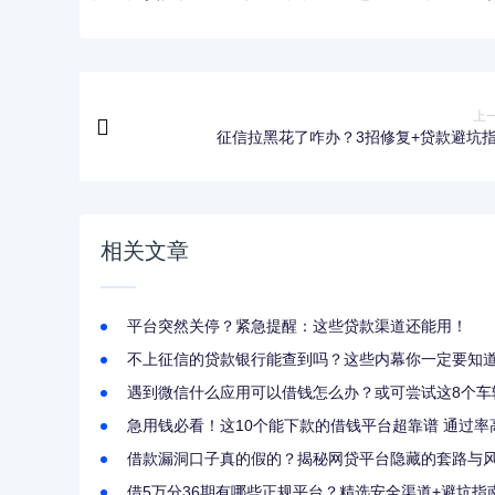
上
征信拉黑花了咋办？3招修复+贷款避坑
相关文章
平台突然关停？紧急提醒：这些贷款渠道还能用！
不上征信的贷款银行能查到吗？这些内幕你一定要知
遇到微信什么应用可以借钱怎么办？或可尝试这8个车
急用钱必看！这10个能下款的借钱平台超靠谱 通过率
借款漏洞口子真的假的？揭秘网贷平台隐藏的套路与
借5万分36期有哪些正规平台？精选安全渠道+避坑指