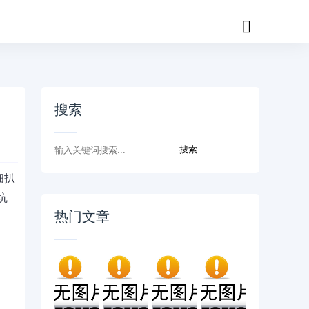
搜索
细扒
坑
热门文章