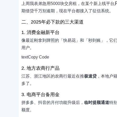
上周我表弟急用5000块交房租，在某个新上线平台
期借贷千万别逾期，现在平台都接入了征信系统。
二、2025年必下款的三大渠道
1. 消费金融新平台
像最近刚拿到牌照的「快易花」和「秒到账」，它
用户。
textCopy Code
2. 地方农商行产品
江苏、浙江地区的农商行最近在推
极速贷
，本地户籍
多了。
3. 电商平台备用金
拼多多、抖音的月付功能升级后，
临时提额通道
特
额度。