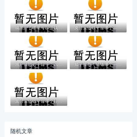
成黑户了哪里可以借钱急用啊，2025五大专属...
支付宝借钱平台哪个靠谱？实测这5款低息灵活...
黑户借款必下口子：2025推荐5个通过率100%的...
知乎推荐！借钱哪个平台靠谱？这5个低息正规...
支付宝借钱平台哪个好？实测推荐这3个靠谱低...
随机文章