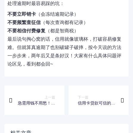
处理逾期时最容易踩的坑：
不要立即销卡
（会冻结逾期记录）
不要频繁查征信
（每次查询都有记录）
不要相信付费修复
（都是智商税）
最后说句掏心窝的话，信用就像玻璃杯，打破容易修复
难。但就算真逾期了也别破罐子破摔，按今天说的方法
一步步来，两年后又是条好汉！大家有什么具体问题评
论区见，看到都会回~
上一篇
下一篇
急需用钱不用愁！这
信用卡贷款可信的口
些渠道一定能借到
子如何选？手把手教
钱，快速到账无压力
你避坑！