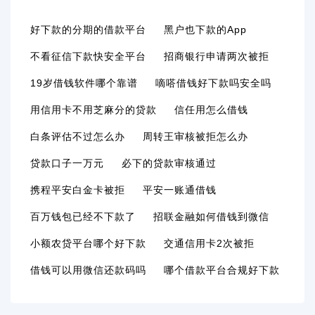
好下款的分期的借款平台
黑户也下款的app
不看征信下款快安全平台
招商银行申请两次被拒
19岁借钱软件哪个靠谱
嘀嗒借钱好下款吗安全吗
用信用卡不用芝麻分的贷款
信任用怎么借钱
白条评估不过怎么办
周转王审核被拒怎么办
贷款口子一万元
必下的贷款审核通过
携程平安白金卡被拒
平安一账通借钱
百万钱包已经不下款了
招联金融如何借钱到微信
小额农贷平台哪个好下款
交通信用卡2次被拒
借钱可以用微信还款码吗
哪个借款平台合规好下款