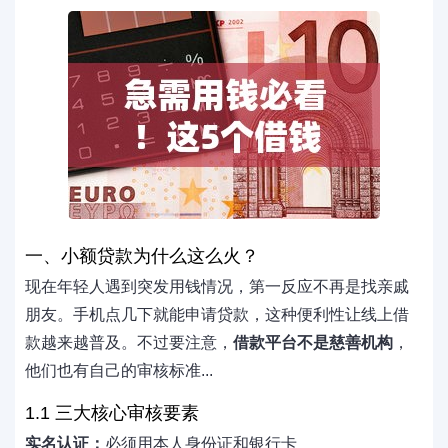
一、小额贷款为什么这么火？
现在年轻人遇到突发用钱情况，第一反应不再是找亲戚
朋友。手机点几下就能申请贷款，这种便利性让线上借
款越来越普及。不过要注意，
借款平台不是慈善机构
，
他们也有自己的审核标准...
1.1 三大核心审核要素
实名认证：
必须用本人身份证和银行卡