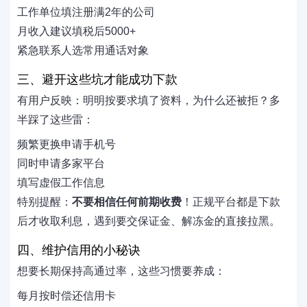
工作单位填注册满2年的公司
月收入建议填税后5000+
紧急联系人选常用通话对象
三、避开这些坑才能成功下款
有用户反映：明明按要求填了资料，为什么还被拒？多
半踩了这些雷：
频繁更换申请手机号
同时申请多家平台
填写虚假工作信息
特别提醒：
不要相信任何前期收费
！正规平台都是下款
后才收取利息，遇到要交保证金、解冻金的直接拉黑。
四、维护信用的小秘诀
想要长期保持高通过率，这些习惯要养成：
每月按时偿还信用卡