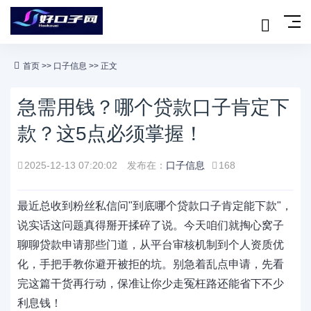
首页
>>
口子信息
>> 正文
急需用钱？哪个贷款口子肯定下
款？这5点必须掌握！
2025-12-13 07:20:02
发布在：
口子信息
168
最近总收到粉丝私信问"到底哪个贷款口子肯定能下款"，
说实话这问题真得掰开揉碎了说。今天咱们就掏心窝子
聊聊贷款申请那些门道，从平台审核机制到个人资质优
化，手把手教你避开被拒的坑。别急着乱点申请，先看
完这篇干货再行动，保准让你少走冤枉路还能省下不少
利息钱！