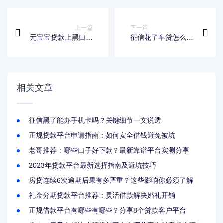
上一篇
下一篇
元宝宝贷款上黑口子
征信花了车贷怎么也
了吗？深度解析平台
能贷？掌握这些技巧
资质与用户真实反馈
轻松过关！
相关文章
征信黑了能办手机卡吗？关键细节一文说透
正规贷款平台申请指南：如何安全借钱避免被坑
老哥推荐：哪些口子好下款？最新靠谱平台实测分享
2023年贷款平台最新选择指南及避坑技巧
房贷连续6次逾期后果有多严重？这些影响你必须了解
礼金分期贷款平台推荐：灵活借款解决婚礼开销
正规借款平台有哪些有哪些？分享8个贷款客户平台