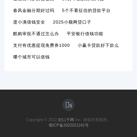
春风金融分期好过吗
5个不看征信的贷款平台
度小满借钱安全
2025小额网贷口子
酷购审批不通过怎么办
平安银行借钱功能
支付有优惠提现免费券1000
小赢卡贷款好下款么
哪个城市可以借钱
s
Copyright © 2022
好口子网
Inc. 保留所有权利。
蜀ICP备2022021241号