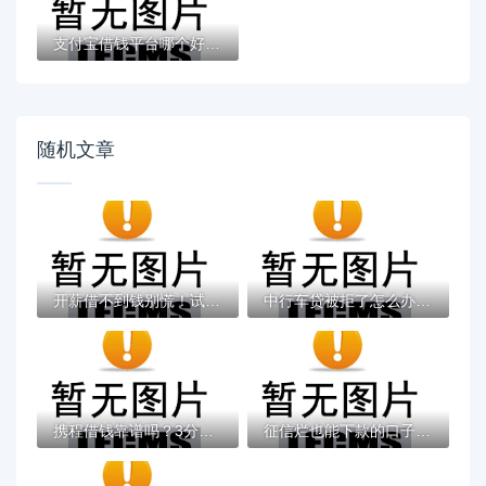
支付宝借钱平台哪个好？实测推荐这3个靠谱低...
随机文章
开薪借不到钱别慌！试试这5招快速解决借款难...
中行车贷被拒了怎么办拢共有哪些选择？6个网...
携程借钱靠谱吗？3分钟搞懂它的资金来源、利...
征信烂也能下款的口子吗？这几个渠道别错过...