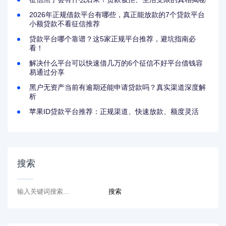
2026年正规借款平台有哪些，真正能放款的7个贷款平台
小额贷款不看征信推荐
贷款平台哪个靠谱？这5家正规平台推荐，避坑指南必
看！
解决什么平台可以快速借几万的6个征信不好平台借钱容
易通过分享
黑户无资产当前有逾期还能申请贷款吗？真实渠道深度解
析
苹果ID贷款平台推荐：正规渠道、快速放款、额度灵活
搜索