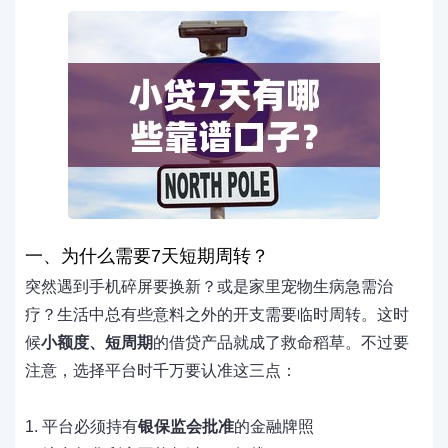
一、为什么需要7天短期周转？
突然遇到手机碎屏要换新？或是家里宠物生病急需治
疗？生活中总有些意料之外的开支需要临时周转。这时
候
小额度、短周期
的借贷产品就成了救命稻草。不过要
注意，选择平台时千万要认准这三点：
1. 平台必须持有
银保监会批准
的金融牌照