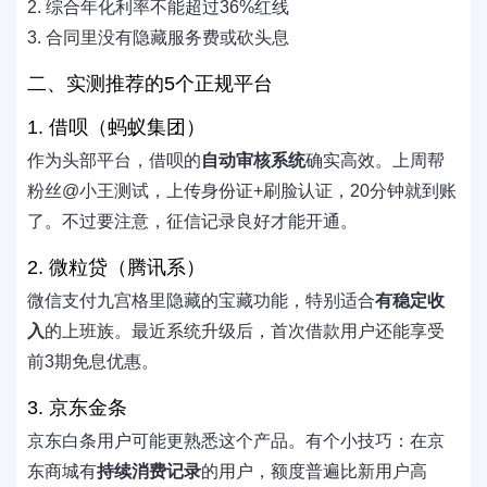
2. 综合年化利率不能超过36%红线
3. 合同里没有隐藏服务费或砍头息
二、实测推荐的5个正规平台
1. 借呗（蚂蚁集团）
作为头部平台，借呗的
自动审核系统
确实高效。上周帮
粉丝@小王测试，上传身份证+刷脸认证，20分钟就到账
了。不过要注意，征信记录良好才能开通。
2. 微粒贷（腾讯系）
微信支付九宫格里隐藏的宝藏功能，特别适合
有稳定收
入
的上班族。最近系统升级后，首次借款用户还能享受
前3期免息优惠。
3. 京东金条
京东白条用户可能更熟悉这个产品。有个小技巧：在京
东商城有
持续消费记录
的用户，额度普遍比新用户高