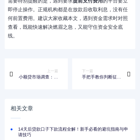
需要特别提醒的是，遇到要求
提前支付费用
的平台要立
即停止操作。正规机构都是在放款后收取利息，没有任
何前置费用。建议大家收藏本文，遇到资金需求时对照
查看，既能快速解决燃眉之急，又能守住资金安全底
线。
上一篇
下一篇
小额贷市场调查：五
手把手教你判断征信
大关键趋势解析与借
黑了几年能恢复？避
贷避坑指南
坑指南全解析
相关文章
14天后贷款口子下款流程全解！新手必看的避坑指南与申
请技巧