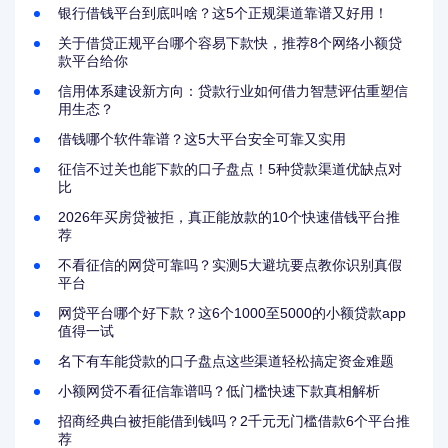
银行借钱平台到底叫啥？这5个正规渠道靠谱又好用！
关于借贷正规平台哪个容易下款快，推荐8个网络小额贷
款平台给你
信用体系建设新方向：贷款行业如何借力智慧评估重塑信
用生态？
借钱哪个软件靠谱？这5大平台安全可靠又实用
征信不过关也能下款的口子盘点！5种贷款渠道优缺点对
比
2026年买房贷被拒，真正能放款的10个快速借钱平台推
荐
不看征信的网贷可靠吗？实测5大避坑要点教你识别真假
平台
网贷平台哪个好下款？这6个1000至5000的小额贷款app
值得一试
名下有车能贷款的口子盘点这些渠道轻松搞定资金难题
小额网贷不看征信靠谱吗？低门槛快速下款真相解析
招商经典白被拒能借到钱吗？2千元无门槛借款6个平台推
荐