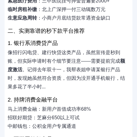
紧急医疗费用
：三甲医院挂号押金普遍要2000+
临时房租补缴
：北上广深押一付三动辄数万元
生意应急周转
：小商户月底结货款常遇资金缺口
二、实测靠谱的秒下款平台推荐
1. 银行系消费贷产品
像招行闪电贷、建行快贷这类产品，虽然宣传是秒到
账，但实际申请时有个细节要注意——需要提前完成
额
度激活
。记得去年双十一，我帮表姐申请某银行产品
时，发现她虽然符合资质，但因为没开通手机银行，结
果多花了半小时...
2. 持牌消费金融平台
马上消费金融：新用户首借成功率68%
招联好期贷：芝麻分650以上可试
中邮钱包：公积金用户专属通道