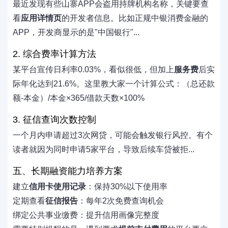
最近发现有些山寨APP会盗用持牌机构名称，关键要查
看
应用详情页
的开发者信息。比如正规中银消费金融的
APP，开发商显示的是"中国银行"...
2. 综合费率计算方法
某平台宣传日利率0.03%，看似很低，但加上
服务费
后实
际年化达到21.6%。这里教大家一个计算公式：（总还款
额-本金）/本金×365/借款天数×100%
3. 征信查询次数控制
一个月内申请超过3次网贷，可能会触发银行风控。有个
读者就因为同时申请5家平台，导致后续车贷被拒...
五、长期融资能力培养方案
建立
信用卡使用记录
：保持30%以下使用率
定期查看
征信报告
：每年2次免费查询机会
绑定公共事业缴费：提升信用画像完整度