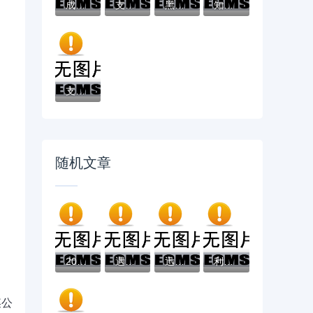
成黑户了哪里可以借钱急用啊，2025五大专属...
支付宝借钱平台哪个靠谱？实测这5款低息灵活...
黑户借款必下口子：2025推荐5个通过率100%的...
知乎推荐！借钱哪个平台靠谱？这5个低息正规...
支付宝借钱平台哪个好？实测推荐这3个靠谱低...
随机文章
2026年微信可以也可以借钱了嘛？盘点十大靠...
遇到妇女创业贷款看不看征信怎么办？或可尝...
迅捷易借下款流程简单吗？贷款新人必看真实...
利安通不看征信有哪些？10个2025放款口子论...
某公