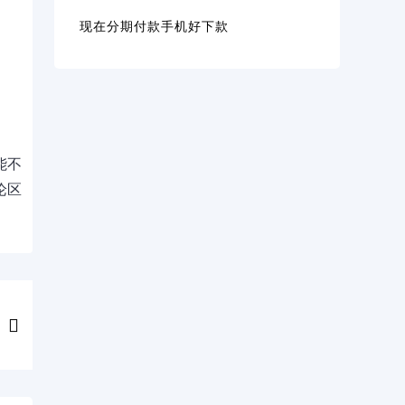
现在分期付款手机好下款
能不
论区