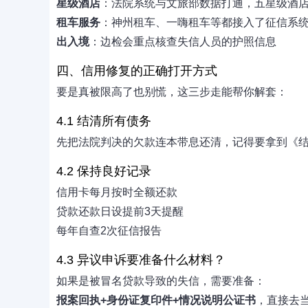
星级酒店
：法院系统与文旅部数据打通，五星级酒
租车服务
：神州租车、一嗨租车等都接入了征信系
出入境
：边检会重点核查失信人员的护照信息
四、信用修复的正确打开方式
要是真被限高了也别慌，这三步走能帮你解套：
4.1 结清所有债务
先把法院判决的欠款连本带息还清，记得要拿到《结
4.2 保持良好记录
信用卡每月按时全额还款
贷款还款日设提前3天提醒
每年自查2次征信报告
4.3 异议申诉要准备什么材料？
如果是被冒名贷款导致的失信，需要准备：
报案回执+身份证复印件+情况说明公证书
，直接去