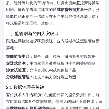
多。这种碎片化的市场结构，让资金流向监控变得异常
困难。最近某省试点建立的
区域信贷数据共享平台
，已
经能自动识别同一借款人在不同平台的借贷总额，这个
模式要是能全国推广就好了。
二、监管创新的四大突破口
跟几位风控总监深聊后发现，业内最期待这些监管创新
落地：
智能监管中台
：整合工商、税务、司法等多维度数据
穿透式监测
：用自然语言处理解析电子合同关键条款
沙盒试验区
：允许合规机构试跑创新产品
分级牌照管理
：按技术实力划分展业范围
2.1 数据治理是关键
有位技术大牛给我演示过他们开发的监管数据中台，能
实时抓取200多个数据维度。但最大的障碍不是技术，而
是
数据确权
和
隐私保护
的平衡。听说正在制定的《金融