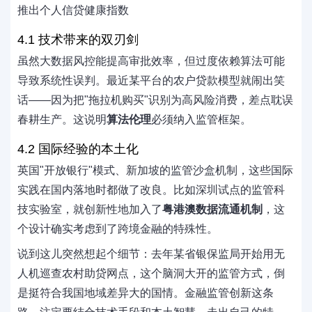
推出个人信贷健康指数
4.1 技术带来的双刃剑
虽然大数据风控能提高审批效率，但过度依赖算法可能
导致系统性误判。最近某平台的农户贷款模型就闹出笑
话——因为把"拖拉机购买"识别为高风险消费，差点耽误
春耕生产。这说明
算法伦理
必须纳入监管框架。
4.2 国际经验的本土化
英国"开放银行"模式、新加坡的监管沙盒机制，这些国际
实践在国内落地时都做了改良。比如深圳试点的监管科
技实验室，就创新性地加入了
粤港澳数据流通机制
，这
个设计确实考虑到了跨境金融的特殊性。
说到这儿突然想起个细节：去年某省银保监局开始用无
人机巡查农村助贷网点，这个脑洞大开的监管方式，倒
是挺符合我国地域差异大的国情。金融监管创新这条