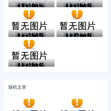
成黑户了哪里可以借钱急用啊，2025五大专属...
支付宝借钱平台哪个靠谱？实测这5款低息灵活...
黑户借款必下口子：2025推荐5个通过率100%的...
知乎推荐！借钱哪个平台靠谱？这5个低息正规...
支付宝借钱平台哪个好？实测推荐这3个靠谱低...
随机文章