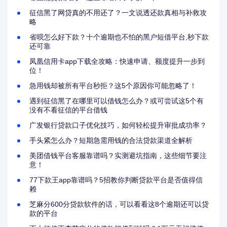
征信黑了网贷真的不用还了？一文说透还款真相与补救攻
略
省呗怎么好下款？十个逾期也不怕的黑户短借平台,秒下款
还可靠
凤凰信用卡app下载全攻略：快速申请、额度提升一步到
位！
急用钱却被所有平台秒拒？这5个原因你可能忽略了！
遇到征信黑了在哪里可以借钱怎么办？或可尝试这5个有
没有不看征信的平台借钱
广发银行贷款口子优化技巧，如何轻松提升审批成功率？
手头紧怎么办？短期急需用钱的合法贷款渠道全解析
美团借钱平台客服靠谱吗？实测避坑指南，这些细节要注
意！
77下款王app靠谱吗？5招教你判断贷款平台是否值得信
赖
芝麻分600分贷款软件的话，可以看看这8个逾期还可以贷
款的平台