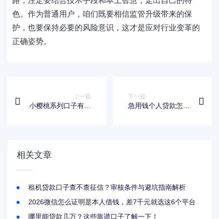
路，注定要结合技术手段和本土智慧，走出自己的特
色。作为普通用户，咱们既要相信监管升级带来的保
护，也要保持必要的风险意识，这才是应对行业变革的
正确姿势。
上一篇
下一篇
小樱桃系列口子有哪
急用钱个人贷款怎么
些？实测推荐+避坑
选？这些渠道和避坑
指南助你轻松借贷
技巧要记牢
相关文章
租机贷款口子查不查征信？审核条件与避坑指南解析
2026微信怎么证明是本人借钱，差7千元就选这6个平台
哪里能贷款几万？这些靠谱口子了解一下！