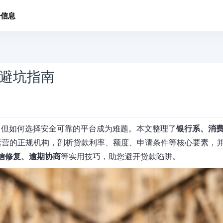
子信息
避坑指南
，但如何选择安全可靠的平台成为难题。本文整理了
银行系、消
运营的正规机构，剖析贷款利率、额度、申请条件等核心要素，
信修复、逾期协商
等实用技巧，助您避开贷款陷阱。