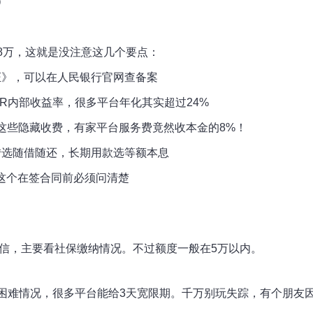
）
8万，这就是没注意这几个要点：
证》，可以在人民银行官网查备案
RR内部收益率，很多平台年化其实超过24%
"这些隐藏收费，有家平台服务费竟然收本金的8%！
转选随借随还，长期用款选等额本息
这个在签合同前必须问清楚
征信，主要看社保缴纳情况。不过额度一般在5万以内。
困难情况，很多平台能给3天宽限期。千万别玩失踪，有个朋友