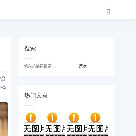
搜索
费金
并揭
热门文章