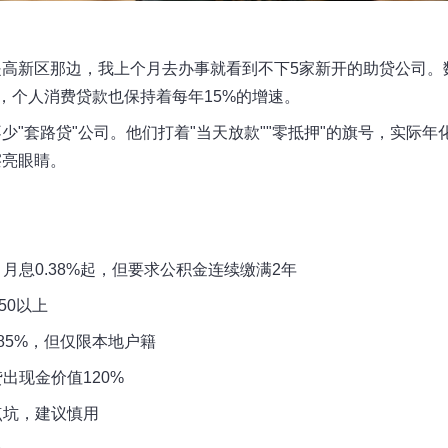
高新区那边，我上个月去办事就看到不下5家新开的助贷公司。
亿，个人消费贷款也保持着每年15%的增速。
"套路贷"公司。他们打着"当天放款""零抵押"的旗号，实际年
擦亮眼睛。
月息0.38%起，但要求公积金连续缴满2年
50以上
.85%，但仅限本地户籍
出现金价值120%
点坑，建议慎用