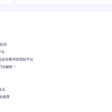
上征信
平台
5无征信要求的贷款平台
技巧全解析！
盘点
款推荐