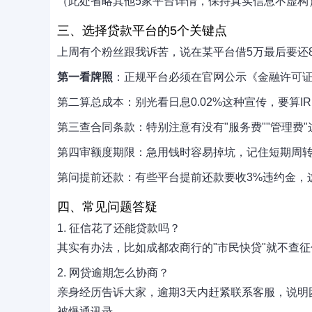
（此处省略其他5家平台详情，保持真实信息不虚构
三、选择贷款平台的5个关键点
上周有个粉丝跟我诉苦，说在某平台借5万最后要还
第一看牌照
：正规平台必须在官网公示《金融许可
第二算总成本：别光看日息0.02%这种宣传，要算I
第三查合同条款：特别注意有没有"服务费""管理费
第四审额度期限：急用钱时容易掉坑，记住短期周
第问提前还款：有些平台提前还款要收3%违约金，
四、常见问题答疑
1. 征信花了还能贷款吗？
其实有办法，比如成都农商行的"市民快贷"就不查
2. 网贷逾期怎么协商？
亲身经历告诉大家，逾期3天内赶紧联系客服，说明
被爆通讯录。