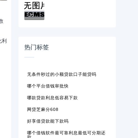
2025不看征信的借钱平台真实测评！低门槛渠...
数
化利
热门标签
无条件秒过的小额贷款口子能贷吗
哪个平台借钱审批快
哪款贷款利息低容易下款
网贷芝麻分608
好享借贷款能下款吗
哪个借钱软件最可靠利息最低可分期还
款