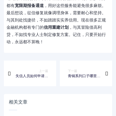
都有
宽限期报备通道
，用好这些服务能避免很多麻烦。
最后想说，征信修复就像调理身体，需要耐心和坚持。
与其到处找捷径，不如踏踏实实养信用。现在很多正规
金融机构都有专门的
信用重建计划
，与其冒险借高利
贷，不如找专业人士制定修复方案。记住，只要开始行
动，永远都不算晚！
上一篇
下一篇
失信人员如何申请下
青铜系列口子哪里最
款口子？解析借贷渠
多？实测盘点5大靠
道与注意事项
谱申请渠道
相关文章