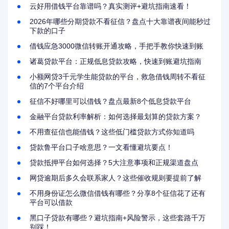
云好用借钱平台靠谱吗？真实测评+避坑指南速看！
2026年哪些分期贷款不看征信？盘点十大靠谱夜间能秒过
下款的口子
借钱应急3000微信转账开通攻略，手把手教你快速到账
诸葛贷款平台：正规低息贷款攻略，快速到账避坑指南
小额网贷3千元学生能贷款的平台，救急借钱周转不看征
信的7个平台介绍
征信不好哪里可以借钱？盘点最新8个低息贷款平台
金融平台贷款利率解析：如何选择最划算的贷款方案？
不用查征信也能借钱？这些低门槛贷款方式你知道吗
贷款鲁平台口子啥意思？一文看懂避坑要点！
贷款抵押平台如何选择？5大注意事项和正规渠道盘点
网贷逾期后多久会联系家人？这些催收规则要提前了解
不用身份证怎么微信借钱有哪些？分享8个征信花了还有
平台可以借款
黑口子贷款有哪些？避坑指南+风险警示，这些套路千万
别踩！