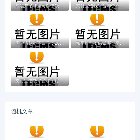
成黑户了哪里可以借钱急用啊，2025五大专属...
支付宝借钱平台哪个靠谱？实测这5款低息灵活...
黑户借款必下口子：2025推荐5个通过率100%的...
知乎推荐！借钱哪个平台靠谱？这5个低息正规...
支付宝借钱平台哪个好？实测推荐这3个靠谱低...
随机文章