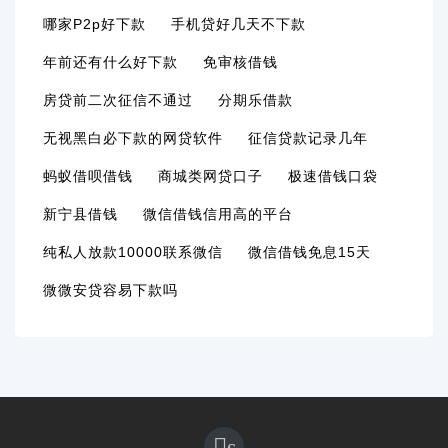
哪家p2p好下款
手机贷好几天不下款
年前还有什么好下款
免审核借钱
房贷前二次征信不通过
分期乐借款
无视黑白必下款的网贷软件
征信贷款记录几年
蚂蚁借呗借钱
商城类网贷口子
极速借钱口袋
新宁县借钱
微信借钱信用高的平台
纯私人放款10000联系微信
微信借钱免息15天
微微安贷容易下款吗
s