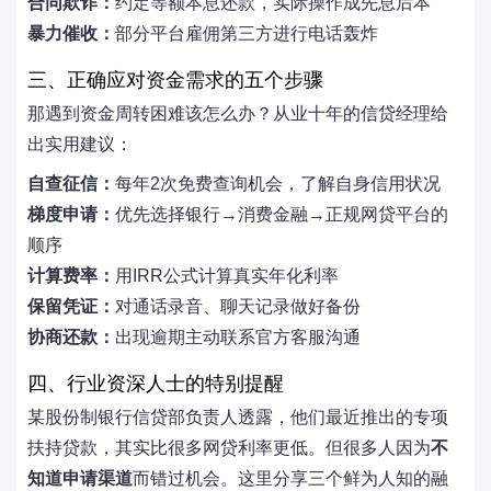
合同欺诈：
约定等额本息还款，实际操作成先息后本
暴力催收：
部分平台雇佣第三方进行电话轰炸
三、正确应对资金需求的五个步骤
那遇到资金周转困难该怎么办？从业十年的信贷经理给
出实用建议：
自查征信：
每年2次免费查询机会，了解自身信用状况
梯度申请：
优先选择银行→消费金融→正规网贷平台的
顺序
计算费率：
用IRR公式计算真实年化利率
保留凭证：
对通话录音、聊天记录做好备份
协商还款：
出现逾期主动联系官方客服沟通
四、行业资深人士的特别提醒
某股份制银行信贷部负责人透露，他们最近推出的专项
扶持贷款，其实比很多网贷利率更低。但很多人因为
不
知道申请渠道
而错过机会。这里分享三个鲜为人知的融