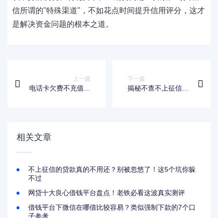
信所谓的"特殊渠道"，不如花点时间提升信用评分，这才
是解决资金问题的根本之道。
上一篇
下一篇
电话卡欠费不充值会
揭秘不查不上征信的
上征信吗？三大影响
大额货款如何申请？
贷款必须警惕
这些渠道值得深度了
解
相关文章
不上征信的贷款真的不用还？别被忽悠了！这5个坑你躲
不过
网贷十大良心借钱平台盘点！老铁必看这波真实测评
借钱平台下微信在哪借比较容易？类似强制下款的7个口
子参考