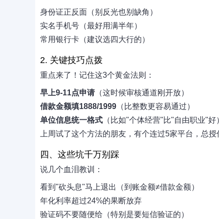
身份证正反面（别反光也别缺角）
实名手机号（最好用满半年）
常用银行卡（建议选四大行的）
2. 关键技巧点拨
重点来了！记住这3个黄金法则：
早上9-11点申请
（这时候审核通道刚开放）
借款金额填1888/1999
（比整数更容易通过）
单位信息统一格式
（比如"个体经营"比"自由职业"好
上周试了这个方法的朋友，有个连过5家平台，总授信
四、这些坑千万别踩
说几个血泪教训：
看到"砍头息"马上退出（到账金额≠借款金额）
年化利率超过24%的果断放弃
验证码不要随便给（特别是要短信验证的）