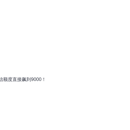
）
额度直接飙到9000！