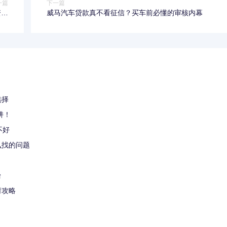
一篇
下一篇
资金
威马汽车贷款真不看征信？买车前必懂的审核内幕
题？
选择
阱！
不好
么找的问题
！
台
请攻略