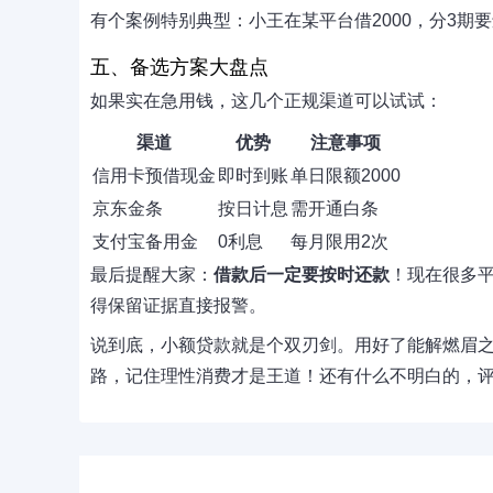
有个案例特别典型：小王在某平台借2000，分3期要
五、备选方案大盘点
如果实在急用钱，这几个正规渠道可以试试：
渠道
优势
注意事项
信用卡预借现金
即时到账
单日限额2000
京东金条
按日计息
需开通白条
支付宝备用金
0利息
每月限用2次
最后提醒大家：
借款后一定要按时还款
！现在很多
得保留证据直接报警。
说到底，小额贷款就是个双刃剑。用好了能解燃眉
路，记住理性消费才是王道！还有什么不明白的，评