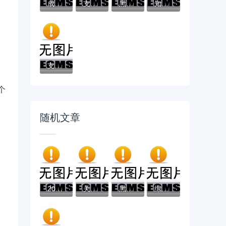
成黑户了哪里可以借钱急用啊，2025五大专属...
支付宝借钱平台哪个靠谱？实测这5款低息灵活...
黑户借款必下口子：2025推荐5个通过率100%的...
知乎推荐！借钱哪个平台靠谱？这5个低息正规...
支付宝借钱平台哪个好？实测推荐这3个靠谱低...
个
随机文章
2026最新不看征信的贷款平台，总结十个贷款...
关于小薇科技好下款吗，推荐6个网贷平台哪些...
黑户贷款可分期的口子？盘点最新7个无视负债...
综合评分不足去哪借钱？5个支持下款到微信的...