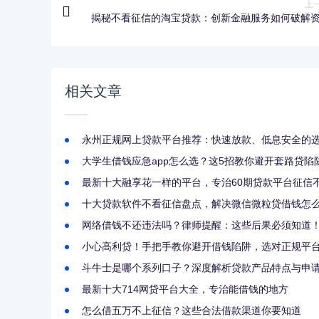
上
揭秘不看征信的淘宝贷款：创新金融服务如何破解
难
相关文章
永州正规网上贷款平台推荐：快速放款、低息安全的
大学生借钱应急app怎么选？这5招教你避开套路贷陷
最新十大融享花一样的平台，专治60期贷款平台征信
十大贷款软件不看征信盘点，解决微信微粒贷借钱怎
网络借钱不还违法吗？律师提醒：这些后果必须知道
小心高利贷！手把手教你避开借钱陷阱，选对正规平
斗牛士是哪个系列口子？深度解析贷款产品特点与申
最新十大714网贷平台大全，专治能借钱的地方
怎么借五万不上征信？这些合法借款渠道你要知道