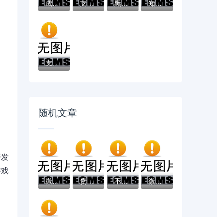
成黑户了哪里可以借钱急用啊，2025五大专属...
支付宝借钱平台哪个靠谱？实测这5款低息灵活...
黑户借款必下口子：2025推荐5个通过率100%的...
知乎推荐！借钱哪个平台靠谱？这5个低息正规...
支付宝借钱平台哪个好？实测推荐这3个靠谱低...
随机文章
开发
游戏
微信借呗从哪里借钱啊5000元无门槛本月借款...
贷上钱里面的口子在哪里？教你轻松找到靠谱...
不看征信无担保贷款公司？这6个芝麻借款实时...
微信借钱还款全攻略：3分钟搞懂正确操作