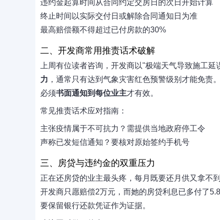
违约金起算时间从合同约定交房日的次日开始计算
终止时间以实际交付日或解除合同通知日为准
最高赔偿额不得超过已付房款的30%
二、开发商常用推责话术破解
上周有位读者咨询，开发商以"极端天气导致施工延
力
，通常只有达到气象灾害红色预警级别才能免责。
必须
书面通知到每位业主
才有效。
常见推责话术应对指南：
主张疫情属于不可抗力？需提供当地政府停工令
声称已发短信通知？要核对原始签约手机号
三、房贷与违约金的双重压力
正在还房贷的业主最头疼，每月既要还月供又拿不到
开发商只愿赔偿2万元，而她的房贷利息已多付了5.
要保留银行还款凭证作为证据。