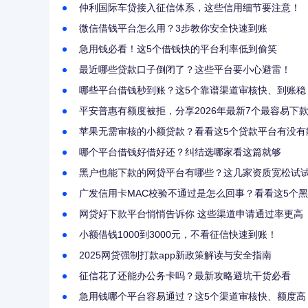
仲利国际车贷接入征信体系，这些信用细节要注意！
微信借钱平台怎么用？3步教你安全快速到账
急用钱必看！这5个借钱快的平台利率低到偷笑
最近哪些贷款口子倒闭了？这些平台要小心避雷！
哪些平台借钱秒到账？这5个靠谱渠道审核快、到账稳
平安普惠有额度被拒，分享2026年最新7个最容易下
苹果无需审核的小额贷款？看看这5个贷款平台有没有
哪个平台借钱好借好还？纠结选哪家看这篇就够
黑户也能下款的网贷平台有哪些？这几家资质宽松试
广发信用卡MAC校验不通过是怎么回事？看看这5个
网贷好下款平台悄悄告诉你 这些渠道申请通过率更高
小额借钱1000到3000元，不看征信快速到账！
2025网贷强制打款app新政策解读与安全指南
征信花了还能办公务卡吗？最新攻略避坑干货必看
急用钱哪个平台容易通过？这5个渠道审核快、额度高