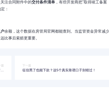
点关注合同附件中的
交付条件清单
，有些开发商把"取得竣工备案
约定：
账户
余额，这个数据在房管局官网都能查到。当监管资金异常减
永远比事后索赔更重要。
一篇
下一篇
析快
征信黑了也能下款？这5个真实靠谱口子别错过！
风险