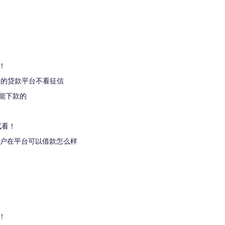
！
款的贷款平台不看征信
能下款的
试看！
黑户在平台可以借款怎么样
！