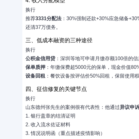
4. 收入分配模型
换行
推荐
3331分配法
：30%强制还款+30%应急储备+
还清37万债务。
三、低成本融资的三种途径
换行
公积金信用贷
：深圳等地可申请月缴存额100倍的
保单质押
：年缴保费超5000元的保单，现金价值80
设备回租
：餐饮设备按评估价50%回租，保留使用
四、征信修复的关键节点
换行
山东德州张先生的案例很有代表性：他通过
异议申
1. 银行盖章的结清证明
2. 收入流水佐证材料
3. 情况说明函（重点描述疫情影响）