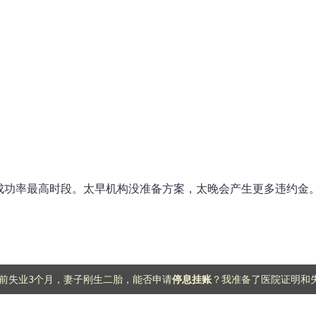
）
成功率最高时段。太早机构没准备方案，太晚会产生更多违约金
。目前失业3个月，妻子刚生二胎，能否申请
停息挂账
？我准备了医院证明和失