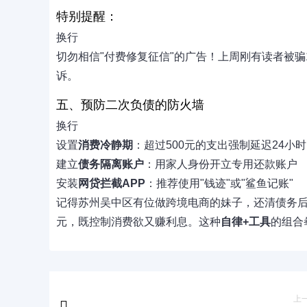
特别提醒：
换行
切勿相信"付费修复征信"的广告！上周刚有读者被骗
诉。
五、预防二次负债的防火墙
换行
设置
消费冷静期
：超过500元的支出强制延迟24小时
建立
债务隔离账户
：用家人身份开立专用还款账户
安装
网贷拦截APP
：推荐使用"钱迹"或"鲨鱼记账"
记得苏州吴中区有位做跨境电商的妹子，还清债务后做
元，既控制消费欲又赚利息。这种
自律+工具
的组合
上