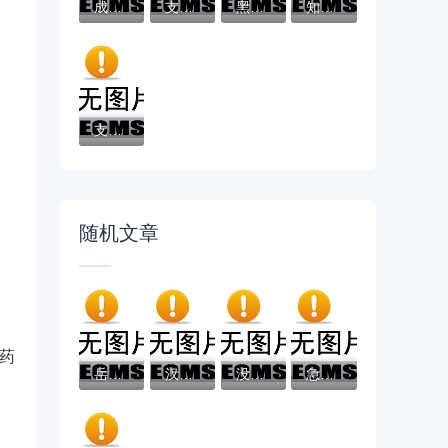
成黑户了哪里可以借钱急用啊，2025五大专属...
支付宝借钱平台哪个靠谱？实测这5款低息灵活...
黑户借款必下口子：2025推荐5个通过率100%的...
知乎推荐！借钱哪个平台靠谱？这5个低息正规...
支付宝借钱平台哪个好？实测推荐这3个靠谱低...
随机文章
药
岳云鹏微信借钱是真的吗？看看这6个贷款通过...
汉中私人当面放款哪里找？实地考察攻略与注...
没逾期也算征信花？贷款被拒的真相你一定要...
急需10000元怎么办？好期贷怎么样好下款吗试...