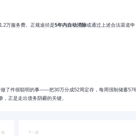
1.2万服务费。正规途径是
5年内自动消除
或通过上述合法渠道申
了件很聪明的事——把30万分成52周定存，每周强制储蓄576
拳，正是走出债务阴霾的关键。
一篇
下一篇