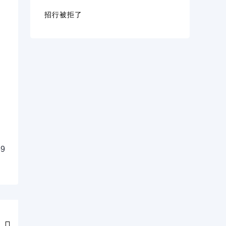
招行被拒了
9