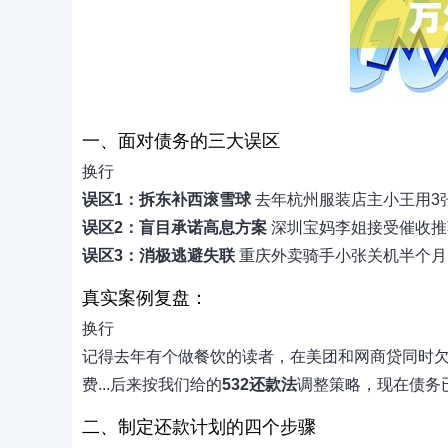
一、面对债务的三大误区
换行
误区1：拆东补西滚雪球
去年杭州服装店主小王用3张
误区2：盲目承诺高息方案
深圳宝妈李姐接受催收推荐
误区3：消极逃避失联
重庆外卖骑手小张关机半个月
真实案例复盘：
换行
记得去年有个做餐饮的读者，在美团和网商贷同时欠
费...后来按我们给的
532还款法
调整策略，现在债务已
二、制定还款计划的四个步骤