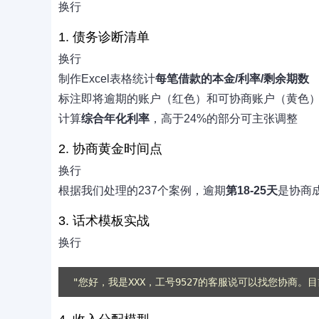
换行
1. 债务诊断清单
换行
制作Excel表格统计
每笔借款的本金/利率/剩余期数
标注即将逾期的账户（红色）和可协商账户（黄色
计算
综合年化利率
，高于24%的部分可主张调整
2. 协商黄金时间点
换行
根据我们处理的237个案例，逾期
第18-25天
是协商
3. 话术模板实战
换行
"您好，我是XXX，工号9527的客服说可以找您协商