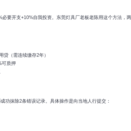
30%必要开支+10%自我投资。东莞灯具厂老板老陈用这个方法，
信用贷（需连续缴存2年）
%可质押
权
诉
成功抹除2条错误记录。具体操作是向当地人行提交：