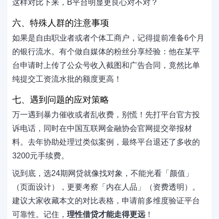
这样对比下来，B平台明显更良心对不对？
六、特殊人群的注意事项
如果是自由职业者或者个体工商户，记得提前准备6个月
的银行流水。有个做自媒体的粉丝分享经验：他在某平
台申请时上传了公众号收入截图和广告合同，竟然比单
纯提交工资流水批的额度更高！
七、遇到问题的应对策略
万一遇到暴力催收或者乱收费，别慌！先打平台官方投
诉电话，同时在中国互联网金融协会官网提交举报材
料。去年协助处理过类似案例，最终平台退还了多收的
3200元手续费。
说到底，选24期网贷就像找对象，不能光看「颜值」
（页面设计），更要考察「内在人品」（资费透明）。
建议大家收藏本文的对比表格，申请前多维度验证平台
可靠性。记住，
理性借贷才能走得更远
！