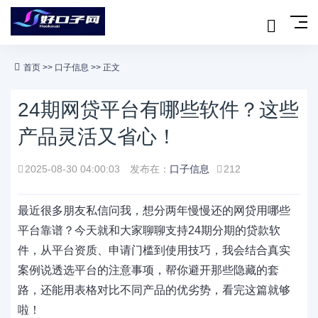
首页
>>
口子信息
>> 正文
24期网贷平台有哪些软件？这些
产品灵活又省心！
2025-08-30 04:00:03
发布在：
口子信息
212
最近很多朋友私信问我，想分两年慢慢还的网贷用哪些
平台靠谱？今天就和大家聊聊支持24期分期的贷款软
件，从平台资质、申请门槛到使用技巧，我会结合真实
案例说透选平台的注意事项，帮你避开那些隐藏的套
路，还能用表格对比不同产品的优劣势，看完这篇就够
啦！