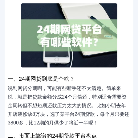
一、24期网贷到底是个啥？
说到网贷分期啊，可能有些新手还不太清楚。简单来
说，就是把贷款金额分成24个月偿还，特别适合需要资
金周转但不想短期还款压力太大的情况。比如小明去年
开店装修缺8万块，选了某平台24期贷款，每个月只要还
3800多，比12期的月供少了将近一半呢！
二、市面上靠谱的24期贷款平台盘点