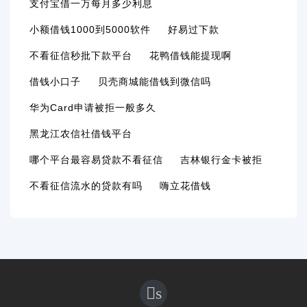
支付宝借一万每月多少利息
小额借钱1000到5000软件
好易过下款
不看征信秒批下款平台
花鸭借钱能提现啊
借钱小口子
贝壳商城能借钱到微信吗
华为card申请被拒一般多久
黑龙江农信社借钱平台
哪个平台最容易贷款不看征信
吉林银行金卡被拒
不看征信流水的贷款有吗
嗨立花借钱
s