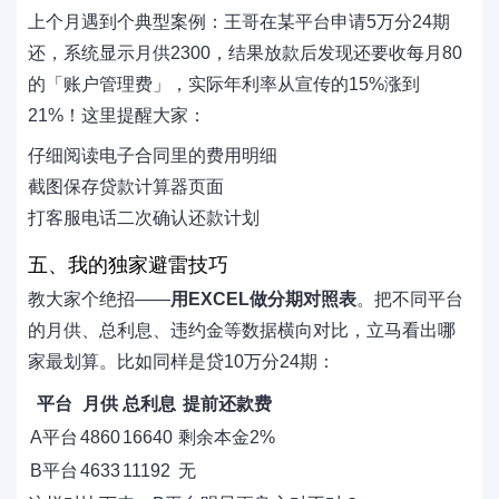
上个月遇到个典型案例：王哥在某平台申请5万分24期
还，系统显示月供2300，结果放款后发现还要收每月80
的「账户管理费」，实际年利率从宣传的15%涨到
21%！这里提醒大家：
仔细阅读电子合同里的费用明细
截图保存贷款计算器页面
打客服电话二次确认还款计划
五、我的独家避雷技巧
教大家个绝招——
用EXCEL做分期对照表
。把不同平台
的月供、总利息、违约金等数据横向对比，立马看出哪
家最划算。比如同样是贷10万分24期：
平台
月供
总利息
提前还款费
A平台
4860
16640
剩余本金2%
B平台
4633
11192
无