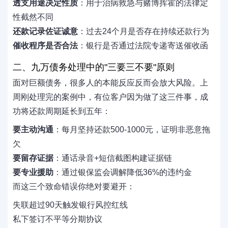
透支用途决定性质
：用于治病救急与赌博挥霍的法律定
性截然不同
还款记录佐证诚意
：过去24个月是否存在持续还款行为
催收程序是否合法
：银行是否通过法院专递寄送催收函
二、九万债务处理中的"三要三不要"原则
面对巨额债务，很多人的本能反应反而会放大风险。上
周刚处理完的案例中，有位客户因为做了这三件事，成
功将还款周期延长到五年：
要主动沟通
：每月坚持还款500-1000元，证明非恶意拖
欠
要留存证据
：通话录音+短信截图构建证据链
要专业援助
：通过银保监会调解降低36%的违约金
而这三个致命错误你绝对要避开：
失联超过90天触发银行风控红线
私下签订不平等分期协议