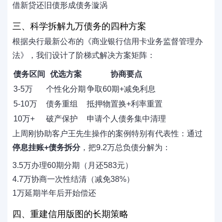
借新贷还旧债形成债务漩涡
三、科学拆解九万债务的四种方案
根据央行最新公布的《商业银行信用卡业务监督管理办
法》，我们设计了阶梯式解决方案矩阵：
债务区间
优选方案
协商要点
3-5万
个性化分期
争取60期+减免利息
5-10万
债务重组
抵押物置换+利率重置
10万+
破产保护
申请个人债务集中清理
上周刚协助客户王先生操作的案例特别有代表性：通过
停息挂账+债务拆分
，把9.2万总负债分解为：
3.5万办理60期分期（月还583元）
4.7万协商一次性结清（减免38%）
1万延期半年后开始偿还
四、重建信用版图的长期策略