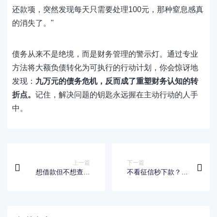
还款项，突然发现每天只需要处理100元，那种窒息感真
的消失了。"
债务从来不是绝境，而是财务管理的警示灯。通过专业
方法将大额负债转化为可执行的行动计划，你会惊讶地
发现：
九万元的债务危机，反而成了重塑财务认知的转
折点。
记住，解决问题的钥匙永远握在主动行动的人手
中。
上一篇
下一篇
想借款但不想查征
不看征信秒下款？实
信？5种低门槛渠道
测5家放款快的借款
解析
平台靠谱攻略