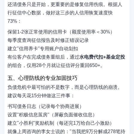
还清债务只是开始，更重要的是修复信用伤痕。根据人
行征信中心数据，做好这三步的人信用恢复速度快
73%：
保留1-2张正常使用的信用卡（额度使用率＜30%）
每季度查询征信报告及时修正错误记录
建立"信用养卡"专用账户自动划扣
有位客户在完成债务重组后，通过
水电费代扣+基金定投
的组合，仅用28个月就让征信评分重回650+。
五、心理防线的专业加固技巧
负债危机中最可怕的不是数字，而是心理防线的崩溃。
建议每天花15分钟做这三件事：
书写债务日志（记录每个协商进展）
设置"积极信息茧房"（屏蔽负面催收信息）
建立"小胜利"奖励机制（每还完1万给自己小激励）
就像上周咨询的李女士说的："当我把9万分解成278笔待