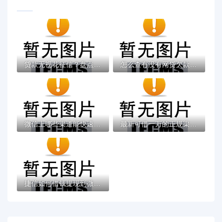
贷款无视花征信？盘点最新8个无视黑花半夜下...
怎么查有没有网贷欠款？教你三招自查信用记...
微信上哪些渠道能快速放款？这些正规口子要...
最新可借一万的正规渠道有哪些？手头紧看这...
捷信如何借钱提现到微信就选这8个5000元黑户...