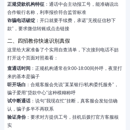
正规贷款机构特征
：通话中会主动报工号，能准确说出
合作银行名称，利率报价符合监管标准
诈骗电话破绽
：开口就要手续费，承诺"无视征信秒下
款"，要求微信转账或点击链接
二、四招教你快速识别真假
这里给大家准备了个实用自查清单，下次接到电话不妨
打开这个页面对照着看：
查通话时间
：正规机构通常在9:00-18:00间外呼，夜里打
来的基本是骗子
听开场白
：合规客服会先说"某某银行/机构委托服务"，
骗子爱用"贷款中心"这种模糊称呼
试中断通话
：说句"我现在忙"挂断，真客服会发短信确
认，骗子多半不再联系
验证身份
：要求对方提供工号，挂机后拨打官方客服核
实