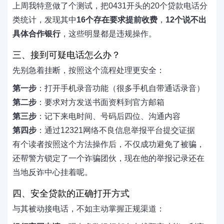
上周我特意做了个测试，把0431开头的20个贷款电话分
类统计，发现其中
16个存在要求提前收费
，
12个说不出
具体合作银行
，这些明显都是违规操作。
三、接到可疑电话怎么办？
先别急着挂断，按照这个流程处理更安全：
第一步
：打开手机录音功能（很多手机自带通话录音）
第二步
：要求对方发送书面资料到官方邮箱
第三步
：记下来电时间、号码后四位、沟通内容
第四步
：通过12321网络不良信息举报平台提交证据
有个读者按照这个方法操作后，不仅成功避免了被骗，
还帮警方锁定了一个诈骗团伙，现在他的举报记录还在
当地反诈中心挂着呢。
四、安全贷款的正确打开方式
与其被动接电话，不如主动掌握正规渠道：