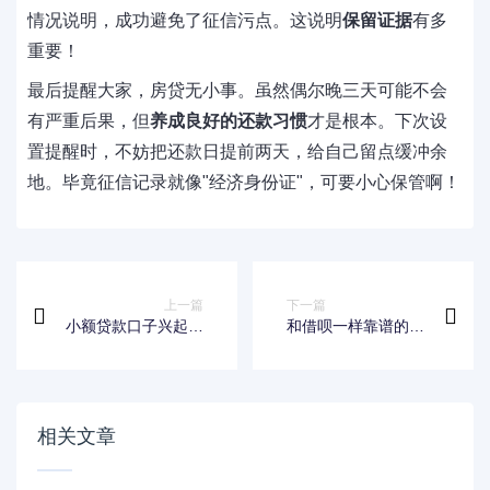
情况说明，成功避免了征信污点。这说明
保留证据
有多
重要！
最后提醒大家，房贷无小事。虽然偶尔晚三天可能不会
有严重后果，但
养成良好的还款习惯
才是根本。下次设
置提醒时，不妨把还款日提前两天，给自己留点缓冲余
地。毕竟征信记录就像"经济身份证"，可要小心保管啊！
上一篇
下一篇
小额贷款口子兴起？
和借呗一样靠谱的网
灵活周转新选择解析
贷有哪些？精选5大
正规平台
相关文章