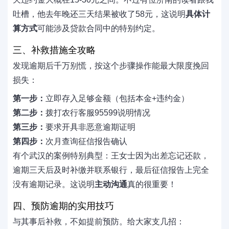
吐槽，他去年晚还三天结果被收了58元，这说明
具体计
算方式
可能涉及贷款合同中的特别约定。
三、补救措施全攻略
发现逾期后千万别慌，按这个步骤操作能最大限度挽回
损失：
第一步：
立即存入足够金额（包括本金+违约金）
第二步：
拨打农行客服95599说明情况
第三步：
要求开具非恶意逾期证明
第四步：
次月查询征信报告确认
有个武汉的案例特别典型：王女士因为出差忘记还款，
逾期三天后及时补缴并联系银行，最后征信报告上完全
没有逾期记录。这说明
主动沟通
真的很重要！
四、预防逾期的实用技巧
与其事后补救，不如提前预防。给大家支几招：