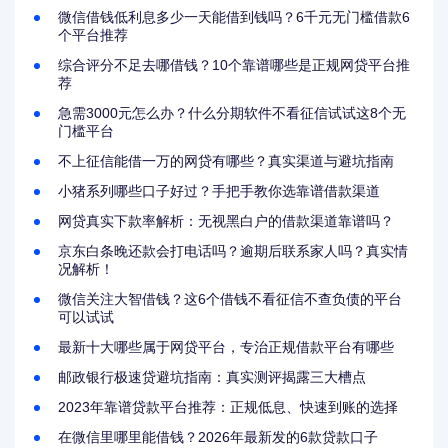
微信借钱低利息多少一天能借到钱吗？6千元无门槛借款6
个平台推荐
综合评分不足去哪借钱？10个靠谱哪些是正规网贷平台推
荐
急需3000元怎么办？什么分期软件不看征信试试这8个无
门槛平台
不上征信能借一万的网贷有哪些？真实渠道与避坑指南
小猪系列哪些口子好过？手把手教你选靠谱借款渠道
网贷真实下款率解析：无视黑白户的借款渠道靠谱吗？
京东白条晚还款会打电话吗？逾期后联系家人吗？真实情
况解析！
微信关注大智借钱？这6个借钱不看征信不查负债的平台
可以试试
最新十大哪些属于网贷平台，专治正规借款平台有哪些
邮政银行极速贷避坑指南：真实测评揭露三大槽点
2023年靠谱贷款平台推荐：正规低息、快速到账的选择
在微信里哪里能借钱？2026年最新发的6款贷款口子