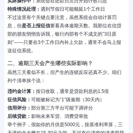
实际操作中：
系统会在还款日次日开始计收罚息
特殊情况处理：
遇到节假日可能顺延1个工作日
不过这里有个关键点要注意，虽然系统会自动计算罚
息，但
是否上报征信
要看具体逾期天数。我那位在信贷
部的朋友悄悄告诉我，银行内部有个不成文的"3日原
则"——只要在3个工作日内补上欠款，通常不会马上报
送征信系统。
二、逾期三天会产生哪些实际影响？
虽然三天看似不长，但产生的连锁反应还真不少。咱们
列个清单挨个说：
违约金计算：
按日收取，通常是贷款利息的1.5倍
征信风险：
可能被标记为"1"级逾期（30天内）
信用评分：
部分第三方平台可能下调评分
后续贷款：
影响未来车贷、消费贷审批
举个例子，假如你的月供是5000元，按基准利率算，三
天违约金大概在15-30元之间。不过有位济南的读者跟我