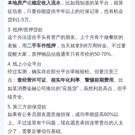
本地房产
或
稳定收入流水
，比如我知道的某平台，就算
征信差，只要你能提供半年以上的社保记录，也有机会
贷到1-5万。
3. 抵押/质押贷款
这个办法适合手头有资产的朋友。上个月有个做餐饮的
老板，用
二手车作抵押
，当天就拿到8万周转金。不过要
提醒大家，质押物品估值通常只有市价的50-70%。
4. 线上小众平台
经过实测，确实存在部分平台审核较松。但要注意三
点：
查经营许可证
、
核实年化利率
、
警惕前期费用
。比
如某消费金融公司推出的"应急贷"，虽然利息高点，但手
续齐全。
5. 第三方担保贷款
如果有公务员朋友愿意做担保，成功率能提高60%以
上。不过这里有个问题，现在愿意承担连带责任的人太
少了，需要足够信任基础。