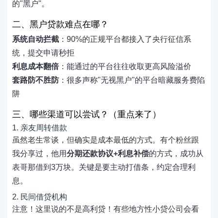
的"黑户"。
二、黑户贷款难点在哪？
系统自动拦截
：90%的正规平台都接入了央行征信系
统，提交申请秒拒
利息成本翻倍
：能通过的平台往往收取更高风险溢价
套路防不胜防
：很多声称"无视黑户"的平台暗藏服务费陷
阱
三、哪些渠道可以尝试？（重点来了）
1. 亲友周转借款
虽然老生常谈，但确实是成本最低的方式。有个粉丝跟
我分享过，他用
分期还款协议+利息补偿
的方式，成功从
表哥那借到3万块。关键是要主动打借条，约定合理利
息。
2. 民间借贷机构
注意！这里说的不是高利贷！有些地方性小贷公司会看