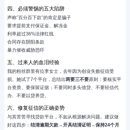
四、必须警惕的五大陷阱
声称"百分百下款"的肯定是骗子
要求提前支付保证金、解冻金
利率超过36%法律红线
合同存在阴阳条款
暴力催收威胁恐吓
五、过来人的血泪经验
我的粉丝群里有位李女士，去年因为创业失败征信受
损。她试了7个平台，总结出
两要三不要
原则：要核实平
台资质、要保留证据；不要同时多头借贷、不要轻信代
办、不要以贷养贷。
六、修复征信的正确姿势
与其苦苦寻找贷款平台，不如从根源解决问题。建议做
好这四步：
结清逾期欠款
→
开具结清证明
→
保持24个月