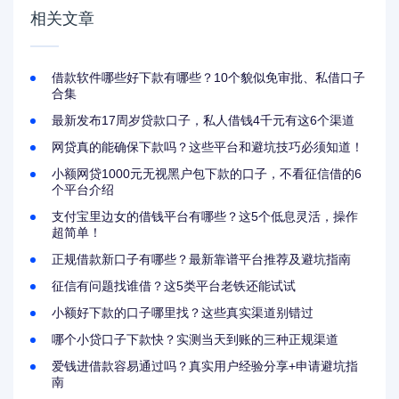
相关文章
借款软件哪些好下款有哪些？10个貌似免审批、私借口子
合集
最新发布17周岁贷款口子，私人借钱4千元有这6个渠道
网贷真的能确保下款吗？这些平台和避坑技巧必须知道！
小额网贷1000元无视黑户包下款的口子，不看征信借的6
个平台介绍
支付宝里边女的借钱平台有哪些？这5个低息灵活，操作
超简单！
正规借款新口子有哪些？最新靠谱平台推荐及避坑指南
征信有问题找谁借？这5类平台老铁还能试试
小额好下款的口子哪里找？这些真实渠道别错过
哪个小贷口子下款快？实测当天到账的三种正规渠道
爱钱进借款容易通过吗？真实用户经验分享+申请避坑指
南