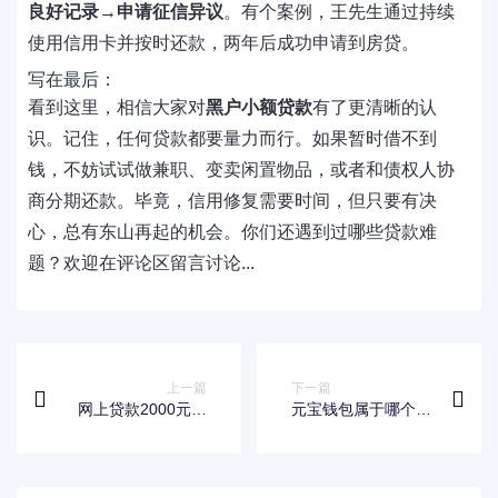
良好记录
→
申请征信异议
。有个案例，王先生通过持续
使用信用卡并按时还款，两年后成功申请到房贷。
写在最后：
看到这里，相信大家对
黑户小额贷款
有了更清晰的认
识。记住，任何贷款都要量力而行。如果暂时借不到
钱，不妨试试做兼职、变卖闲置物品，或者和债权人协
商分期还款。毕竟，信用修复需要时间，但只要有决
心，总有东山再起的机会。你们还遇到过哪些贷款难
题？欢迎在评论区留言讨论...
上一篇
下一篇
网上贷款2000元哪
元宝钱包属于哪个口
个平台最好贷过？真
子？真实测评+使用
实测评这些渠道
体验分享