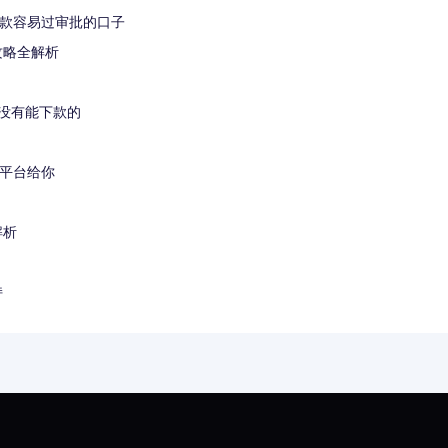
贷款容易过审批的口子
攻略全解析
没有能下款的
款平台给你
解析
持