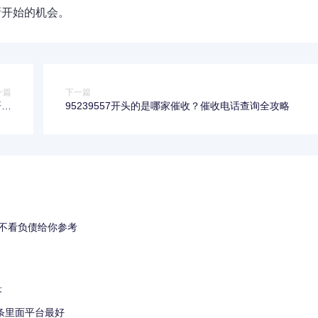
新开始的机会。
一篇
下一篇
哥必
95239557开头的是哪家催收？催收电话查询全攻略
看！
不看负债给你参考
！
答
条里面平台最好