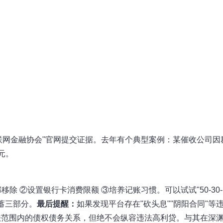
互联网金融协会"官网提交证据。去年有个典型案例：某催收公司因
元。
除 ②设置银行卡消费限额 ③培养记账习惯。可以试试"50-30-
蓄三部分。
最后提醒：
如果发现平台存在"砍头息""阴阳合同"等
法范围内的债权债务关系，但绝不会纵容违法高利贷。与其在深