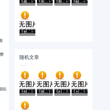
成黑户了哪里可以借钱急用啊，2025五大专属...
支付宝借钱平台哪个靠谱？实测这5款低息灵活...
黑户借款必下口子：2025推荐5个通过率100%的...
知乎推荐！借钱哪个平台靠谱？这5个低息正规...
支付宝借钱平台哪个好？实测推荐这3个靠谱低...
甚
费
随机文章
期陷
分期乐银行不通过审核能借到钱吗？3千元无门...
贷款平台搭建全流程解析：从规划到合规运营...
9个车贷款平台推荐，专为攻克老铁救急好下款...
上海正规大平台贷款指南：低利率、高额度、...