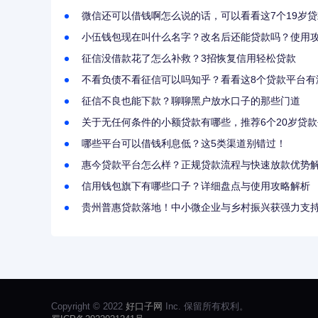
微信还可以借钱啊怎么说的话，可以看看这7个19岁
小伍钱包现在叫什么名字？改名后还能贷款吗？使用
征信没借款花了怎么补救？3招恢复信用轻松贷款
不看负债不看征信可以吗知乎？看看这8个贷款平台有
征信不良也能下款？聊聊黑户放水口子的那些门道
关于无任何条件的小额贷款有哪些，推荐6个20岁贷
哪些平台可以借钱利息低？这5类渠道别错过！
惠今贷款平台怎么样？正规贷款流程与快速放款优势
信用钱包旗下有哪些口子？详细盘点与使用攻略解析
贵州普惠贷款落地！中小微企业与乡村振兴获强力支
Copyright © 2022
好口子网
Inc. 保留所有权利。