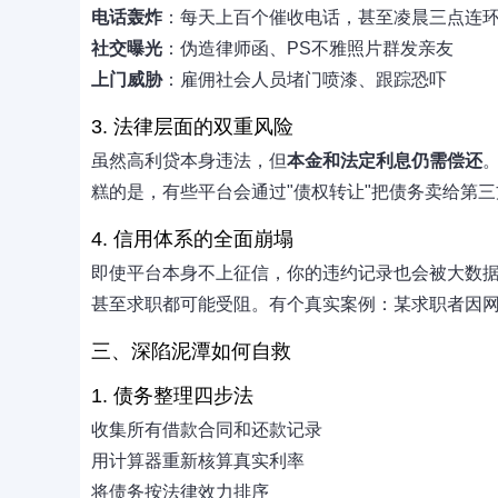
电话轰炸
：每天上百个催收电话，甚至凌晨三点连环ca
社交曝光
：伪造律师函、PS不雅照片群发亲友
上门威胁
：雇佣社会人员堵门喷漆、跟踪恐吓
3. 法律层面的双重风险
虽然高利贷本身违法，但
本金和法定利息仍需偿还
糕的是，有些平台会通过"债权转让"把债务卖给第
4. 信用体系的全面崩塌
即使平台本身不上征信，你的违约记录也会被大数
甚至求职都可能受阻。有个真实案例：某求职者因
三、深陷泥潭如何自救
1. 债务整理四步法
收集所有借款合同和还款记录
用计算器重新核算真实利率
将债务按法律效力排序