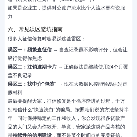
如果是企业主，提供对公账户流水比个人流水更有说服
力
六、常见误区避坑指南
很多人征信修复时容易踩这些雷区：
误区一：频繁查征信
→ 自查记录虽不影响评分，但会让
银行觉得你焦虑
误区二：注销逾期卡片
→ 正确做法是继续使用24个月覆
盖不良记录
误区三：找中介"包装"
→ 现在大数据风控能轻易识别虚
假材料
最后要提醒大家，征信修复是个循序渐进的过程，千万
别相信什么"快速洗白"的骗局。按照咱们说的方法坚持半
年，同时保持稳定的工作和收入，你会发现很多贷款产
品的大门又会为你敞开。毕竟，安家派这类产品考核的
是
持续性的信用建设
，而不是某个时间点的完美征信。