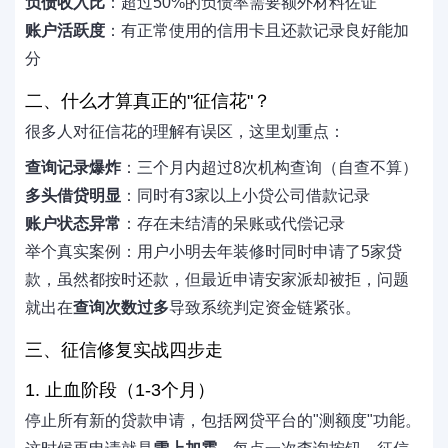
负债收入比
：超过50%的负债率需要额外材料佐证
账户活跃度
：有正常使用的信用卡且还款记录良好能加
分
二、什么才算真正的"征信花"？
很多人对征信花的理解有误区，这里划重点：
查询记录爆炸
：三个月内超过8次机构查询（自查不算）
多头借贷明显
：同时有3家以上小贷公司借款记录
账户状态异常
：存在未结清的呆账或代偿记录
举个真实案例：用户小明去年装修时同时申请了5家贷
款，虽然都按时还款，但最近申请安家派却被拒，问题
就出在
查询次数过多
导致系统判定资金链紧张。
三、征信修复实战四步走
1. 止血阶段（1-3个月）
停止所有新的贷款申请，包括网贷平台的"测额度"功能。