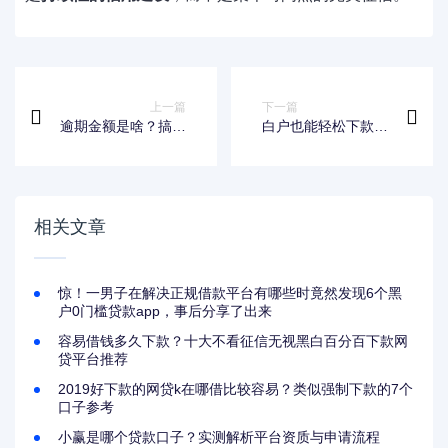
上一篇
下一篇
逾期金额是啥？搞懂
白户也能轻松下款？
定义分类及应对方法
18岁借款口子这样选
更靠谱
相关文章
惊！一男子在解决正规借款平台有哪些时竟然发现6个黑
户0门槛贷款app，事后分享了出来
容易借钱多久下款？十大不看征信无视黑白百分百下款网
贷平台推荐
2019好下款的网贷k在哪借比较容易？类似强制下款的7个
口子参考
小赢是哪个贷款口子？实测解析平台资质与申请流程