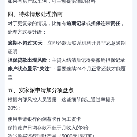
如果有房产或车辆，可主动提供辅助材料
四、特殊情形处理指南
对于更复杂的情况，比如有
逾期记录
或
担保连带责任
，
处理方式要升级：
逾期不超过30天
：立即还款后联系机构开具非恶意逾期
证明
担保贷款出现风险
：主贷人结清后记得要撤销担保记录
账户状态显示"关注"
：需要连续24个月正常还款才能覆
盖
五、安家派申请加分项盘点
根据内部风控人员透露，这些细节能让通过率提升
20%：
使用申请银行的储蓄卡作为工资卡
保持账户日均存款不低于月收入的3倍
适当购买该行理财产品（5000元起即可）