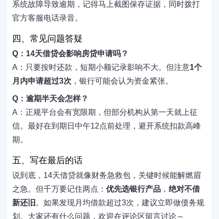
系统故障导致逾期，记得马上截图保存证据，同时拨打
官方客服电话录音。
四、常见问题答疑
Q：14天借贷会影响房贷申请吗？
A：只要按时还款，短期小额记录影响不大。但注意
1个
月内申请超过3次
，银行可能会认为资金紧张。
Q：逾期半天会怎样？
A：正规平台会有宽限期，但部分机构从第一天就上征
信。最好在到期日中午12点前处理，避开系统扣款高峰
期。
五、写在最后的话
说到底，14天借贷就像财务急救包，关键时候能解燃眉
之急。但千万要记住两点：
优先选银行产品
，
绝对不借
新还旧
。如果发现月均借款超过3次，建议立即做债务规
划。大家还有什么问题，欢迎在评论区留言讨论～