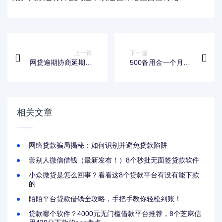
上一篇
下一篇
网贷逾期协商延期还
500备用金一个月哪
款技巧：如何与平台
里可以借？试试这些
有效沟通
靠谱渠道
相关文章
网络贷款骗局揭秘：如何识别并避免贷款陷阱
套别人微信借钱（最新发布！）8个秒批无面签贷款软件
小众微贷是怎么回事？看看这8个贷款平台有没有能下款
的
陌陌平台贷款借钱全攻略，手把手教你轻松到账！
贷款哪个软件？4000元无门槛借款平台推荐，8个芝麻信