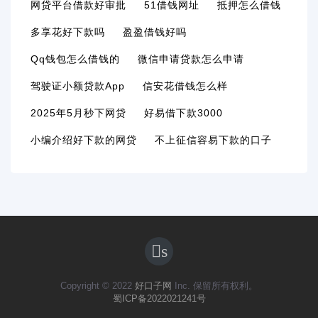
网贷平台借款好审批
51借钱网址
抵押怎么借钱
多享花好下款吗
盈盈借钱好吗
Qq钱包怎么借钱的
微信申请贷款怎么申请
驾驶证小额贷款app
信安花借钱怎么样
2025年5月秒下网贷
好易借下款3000
小编介绍好下款的网贷
不上征信容易下款的口子
s
Copyright © 2022
好口子网
Inc. 保留所有权利。
蜀ICP备2022021241号