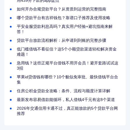
用439分下款的app盘点
如何开办合规贷款平台？从资质到运营的完整指南
哪个贷款平台有吉祥钱包？靠谱口子推荐及使用攻略
平安金服贷款利息高吗？真实用户经验+避坑指南来解
答！
贷款平台放款流程解析：从申请到到账的完整步骤
低门槛借钱不看征信？这5个小额贷款渠道轻松解决资金
难题！
急用钱？这些正规平台借钱不用开会员！避开套路试试这
3招
苹果id贷借钱有哪些？10个貌似免审批、最快借钱平台合
集
住房公积金贷款全攻略：条件、流程与额度计算详解
最新发布容易借款能循环，私人借钱4千元有这8个渠道
2026年交通信用卡通不过，真正能放款的5个贷款平台网
推荐