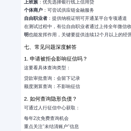
上班族
：优先选择银行线上信用贷
个体商户
：可尝试供应链金融服务
自由职业者
：提供纳税证明可开通某平台专项通道
在测试过程中，有位自由职业者通过上传全年微信收
明
也能发挥作用，关键要提供连续12个月以上的经
七、常见问题深度解答
1. 申请被拒会影响征信吗？
这要看具体查询类型：
贷款审批查询：会留下记录
额度测算查询：不影响征信
2. 如何查询隐形负债？
可通过人行征信中心获取：
每年2次免费查询机会
重点关注"未结清账户"信息