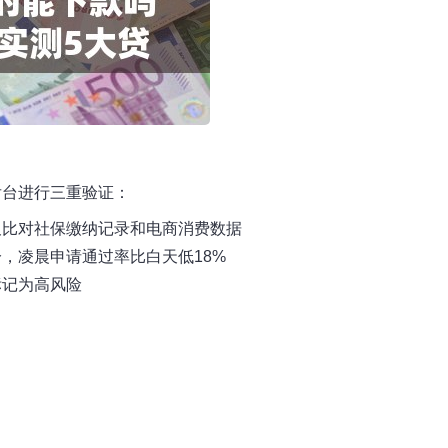
后台进行三重验证：
叉比对社保缴纳记录和电商消费数据
，凌晨申请通过率比白天低18%
标记为高风险