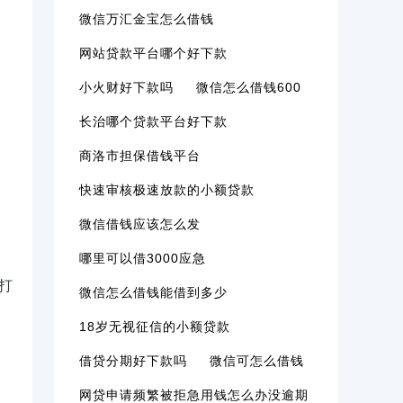
微信万汇金宝怎么借钱
网站贷款平台哪个好下款
小火财好下款吗
微信怎么借钱600
长治哪个贷款平台好下款
商洛市担保借钱平台
快速审核极速放款的小额贷款
微信借钱应该怎么发
哪里可以借3000应急
打
微信怎么借钱能借到多少
18岁无视征信的小额贷款
借贷分期好下款吗
微信可怎么借钱
网贷申请频繁被拒急用钱怎么办没逾期