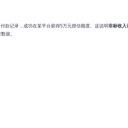
付款记录，成功在某平台获得5万元授信额度。这说明
非标收入
营数据。