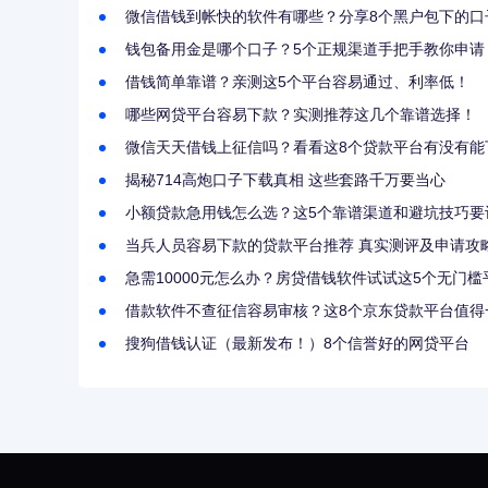
微信借钱到帐快的软件有哪些？分享8个黑户包下的口
钱包备用金是哪个口子？5个正规渠道手把手教你申请
借钱简单靠谱？亲测这5个平台容易通过、利率低！
哪些网贷平台容易下款？实测推荐这几个靠谱选择！
微信天天借钱上征信吗？看看这8个贷款平台有没有能
揭秘714高炮口子下载真相 这些套路千万要当心
小额贷款急用钱怎么选？这5个靠谱渠道和避坑技巧要
当兵人员容易下款的贷款平台推荐 真实测评及申请攻
急需10000元怎么办？房贷借钱软件试试这5个无门槛
借款软件不查征信容易审核？这8个京东贷款平台值得
搜狗借钱认证（最新发布！）8个信誉好的网贷平台