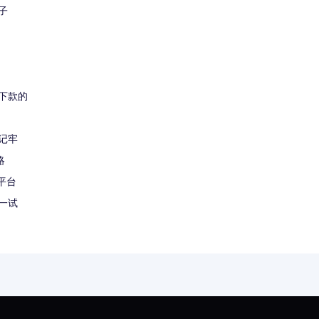
子
下款的
记牢
略
平台
一试