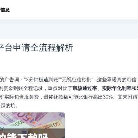
子信息
平台申请全流程解析
广告词："3分钟极速到账""无视征信秒批"...这些承诺真的可信
到资金到账全程记录，重点对比了
审核通过率
、
实际年化利率
和
息"实际包含服务费，最终还款额可能比银行高出30%。文末附赠
会踩的坑。