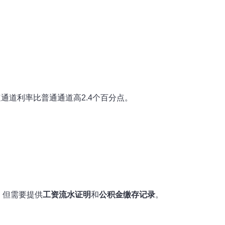
通道利率比普通通道高2.4个百分点。
，但需要提供
工资流水证明
和
公积金缴存记录
。