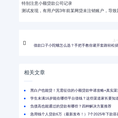
特别注意小额贷款公司记录
测试发现，有用户因3年前某网贷未注销账户，导致
上
借款口子小陀螺怎么选？手把手教你避开套路轻松
资金
相关文章
黑白户也能贷！无需征信的小额贷款申请攻略+真实渠
学生未满16岁能在哪些平台借钱？这些渠道家长要知
负债高也能通过的贷款有哪些？四种解决方案推荐
急用钱个人贷款6万（最新发布！）7个2025年下款容