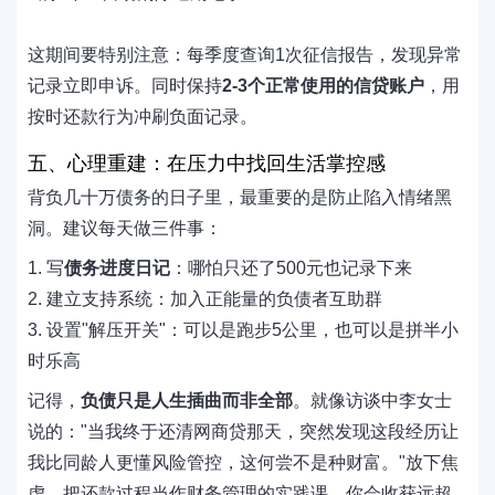
这期间要特别注意：每季度查询1次征信报告，发现异常
记录立即申诉。同时保持
2-3个正常使用的信贷账户
，用
按时还款行为冲刷负面记录。
五、心理重建：在压力中找回生活掌控感
背负几十万债务的日子里，最重要的是防止陷入情绪黑
洞。建议每天做三件事：
1. 写
债务进度日记
：哪怕只还了500元也记录下来
2. 建立支持系统：加入正能量的负债者互助群
3. 设置"解压开关"：可以是跑步5公里，也可以是拼半小
时乐高
记得，
负债只是人生插曲而非全部
。就像访谈中李女士
说的："当我终于还清网商贷那天，突然发现这段经历让
我比同龄人更懂风险管控，这何尝不是种财富。"放下焦
虑，把还款过程当作财务管理的实践课，你会收获远超