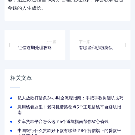
金钱的人生成长。
上一篇
下一篇
征信逾期处理攻略：
有哪些和秒啦类似的
如何正确消除不良记
贷款平台？这几个靠
录？贷款必看技巧
谱口子值得一试！
相关文章
私人放款打借条24小时全流程指南：手把手教你避坑技巧
急用钱看这里！老司机带路盘点5个正规借钱平台避坑指
南
卖车贷款平台怎么选？5个避坑指南帮你省心省钱
中国银行什么货款好下款有哪些？8个捷信旗下的贷款平