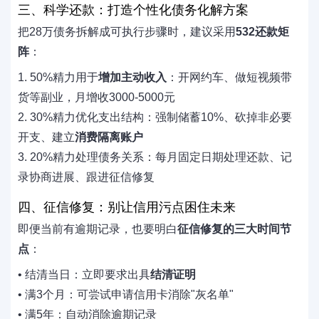
三、科学还款：打造个性化债务化解方案
把28万债务拆解成可执行步骤时，建议采用
532还款矩
阵
：
1. 50%精力用于
增加主动收入
：开网约车、做短视频带
货等副业，月增收3000-5000元
2. 30%精力优化支出结构：强制储蓄10%、砍掉非必要
开支、建立
消费隔离账户
3. 20%精力处理债务关系：每月固定日期处理还款、记
录协商进展、跟进征信修复
四、征信修复：别让信用污点困住未来
即便当前有逾期记录，也要明白
征信修复的三大时间节
点
：
• 结清当日：立即要求出具
结清证明
• 满3个月：可尝试申请信用卡消除"灰名单"
• 满5年：自动消除逾期记录