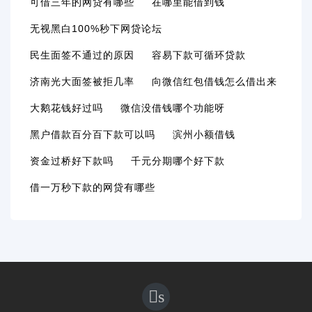
可借三年的网贷有哪些
在哪里能借到钱
无视黑白100%秒下网贷论坛
民生面签不通过的原因
容易下款可循环贷款
济南光大面签被拒几率
向微信红包借钱怎么借出来
大鹅花钱好过吗
微信没借钱哪个功能呀
黑户借款百分百下款可以吗
滨州小额借钱
资金过桥好下款吗
千元分期哪个好下款
借一万秒下款的网贷有哪些
s