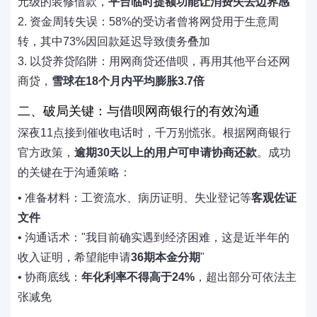
元级的装修借款，
平台临时提额功能让消费失去边界感
2. 资金周转失误：58%的受访者曾将网贷用于生意周
转，其中73%因回款延迟导致债务叠加
3. 以贷养贷陷阱：用网商贷还借呗，再用其他平台还网
商贷，
雪球在18个月内平均膨胀3.7倍
二、破局关键：与借呗网商银行的有效沟通
深夜11点接到催收电话时，千万别慌张。根据网商银行
官方政策，
逾期30天以上的用户可申请协商还款
。成功
的关键在于沟通策略：
• 准备材料：工资流水、病历证明、失业登记等
客观佐证
文件
• 沟通话术："我目前确实遇到经济困难，这是近半年的
收入证明，希望能申请
36期本金分期
"
• 协商底线：
年化利率不得高于24%
，超出部分可依法主
张减免