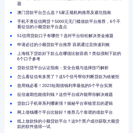
题
澳门贷款平台怎么选？5家正规机构推荐及避坑指南
手机不查征信网贷？5000元无门槛借款平台推荐，6个不
看征信的小额贷款平台盘点
51信用贷款口子有哪些？选对平台轻松解决资金难题
申请必过的小额贷款平台推荐 容易通过且快速到账
上海线下贷款好下款么在哪借比较容易？类似强制下款的
6个口子参考
贷款信贷平台认证指南：安全合规与选择技巧解析
怎么看征信有多黑了？这5个信号帮你判断贷款为啥被拒
急用钱必看！2023短期借钱利率最低的5个平台实测
征信逾期也能借到钱？这些平台或许能帮你解决难题
贷款口子机审系列哪家强？揭秘平台审核背后的逻辑
网上借钱哪个平台比较好？推荐几个靠谱的借款平台
线上放款快的小额贷款平台？这9个黑户成功获取大额贷
款的软件值得一试