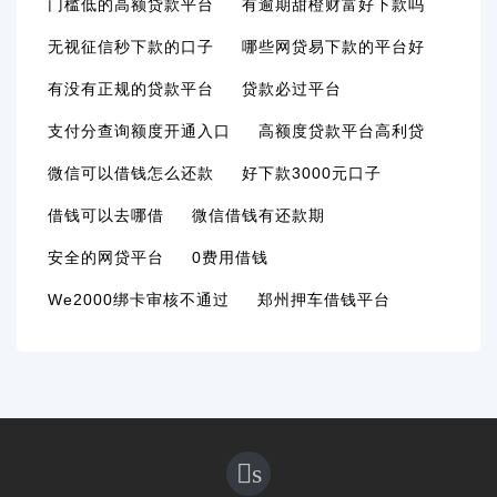
门槛低的高额贷款平台
有逾期甜橙财富好下款吗
无视征信秒下款的口子
哪些网贷易下款的平台好
有没有正规的贷款平台
贷款必过平台
支付分查询额度开通入口
高额度贷款平台高利贷
微信可以借钱怎么还款
好下款3000元口子
借钱可以去哪借
微信借钱有还款期
安全的网贷平台
0费用借钱
We2000绑卡审核不通过
郑州押车借钱平台
s