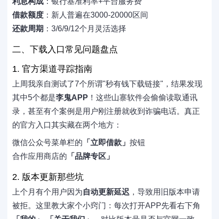
利息构成
：银行基准利率+平台服务费
借款额度
：新人普遍在3000-20000区间
还款周期
：3/6/9/12个月灵活选择
二、下载入口常见问题盘点
1. 官方渠道寻踪指南
上周我亲自测试了7个所谓"秒有钱下载链接"，结果发现
其中5个都是
李鬼APP
！这些山寨软件会偷偷读取通讯
录，甚至有个案例是用户刚注册就收到诈骗电话。真正
的官方入口其实藏在两个地方：
微信公众号菜单栏的
「立即借款」
按钮
合作应用商店的
「品牌专区」
2. 版本更新那些坑
上个月有个用户因为
自动更新延迟
，导致用旧版本申请
被拒。这里教大家个小窍门：每次打开APP先看右下角