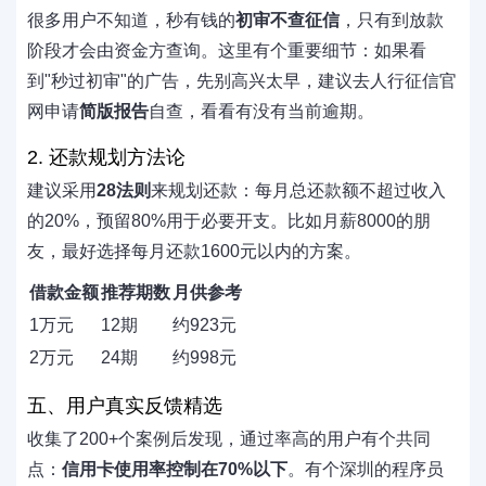
很多用户不知道，秒有钱的
初审不查征信
，只有到放款
阶段才会由资金方查询。这里有个重要细节：如果看
到"秒过初审"的广告，先别高兴太早，建议去人行征信官
网申请
简版报告
自查，看看有没有当前逾期。
2. 还款规划方法论
建议采用
28法则
来规划还款：每月总还款额不超过收入
的20%，预留80%用于必要开支。比如月薪8000的朋
友，最好选择每月还款1600元以内的方案。
借款金额
推荐期数
月供参考
1万元
12期
约923元
2万元
24期
约998元
五、用户真实反馈精选
收集了200+个案例后发现，通过率高的用户有个共同
点：
信用卡使用率控制在70%以下
。有个深圳的程序员