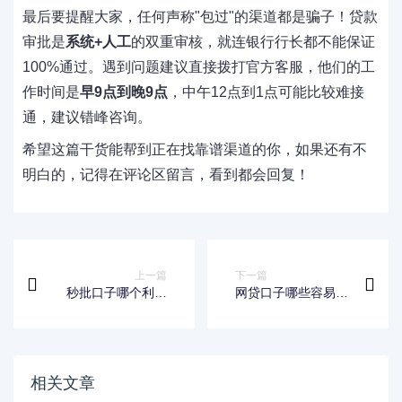
最后要提醒大家，任何声称"包过"的渠道都是骗子！贷款
审批是
系统+人工
的双重审核，就连银行行长都不能保证
100%通过。遇到问题建议直接拨打官方客服，他们的工
作时间是
早9点到晚9点
，中午12点到1点可能比较难接
通，建议错峰咨询。
希望这篇干货能帮到正在找靠谱渠道的你，如果还有不
明白的，记得在评论区留言，看到都会回复！
上一篇
下一篇
秒批口子哪个利息
网贷口子哪些容易下
低？这几款靠谱推荐
款？真实评测+避坑
别错过！
技巧一次说清！
相关文章