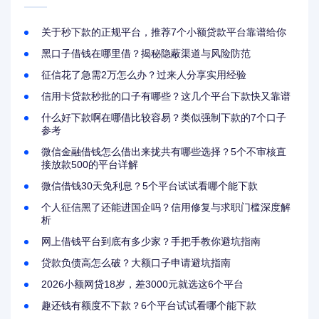
关于秒下款的正规平台，推荐7个小额贷款平台靠谱给你
黑口子借钱在哪里借？揭秘隐蔽渠道与风险防范
征信花了急需2万怎么办？过来人分享实用经验
信用卡贷款秒批的口子有哪些？这几个平台下款快又靠谱
什么好下款啊在哪借比较容易？类似强制下款的7个口子
参考
微信金融借钱怎么借出来拢共有哪些选择？5个不审核直
接放款500的平台详解
微信借钱30天免利息？5个平台试试看哪个能下款
个人征信黑了还能进国企吗？信用修复与求职门槛深度解
析
网上借钱平台到底有多少家？手把手教你避坑指南
贷款负债高怎么破？大额口子申请避坑指南
2026小额网贷18岁，差3000元就选这6个平台
趣还钱有额度不下款？6个平台试试看哪个能下款