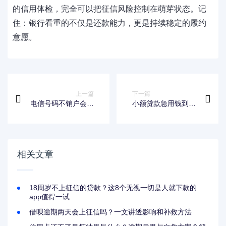
的信用体检，完全可以把征信风险控制在萌芽状态。记
住：银行看重的不仅是还款能力，更是持续稳定的履约
意愿。
上一篇
下一篇
电信号码不销户会影
小额贷款急用钱到底
响征信吗？这些隐藏
啥意思？这些重点你
风险要当心
必须懂！
相关文章
18周岁不上征信的贷款？这8个无视一切是人就下款的
app值得一试
借呗逾期两天会上征信吗？一文讲透影响和补救方法