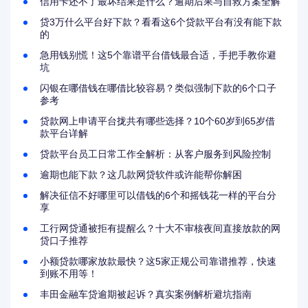
信用卡还不了最坏结果是什么？逾期后果与自救方案全解
贷3万什么平台好下款？看看这6个贷款平台有没有能下款
的
急用钱别慌！这5个靠谱平台借钱最合适，手把手教你避
坑
闪银在哪借钱在哪借比较容易？类似强制下款的6个口子
参考
贷款网上申请平台拢共有哪些选择？10个60岁到65岁借
款平台详解
贷款平台员工日常工作全解析：从客户服务到风险控制
逾期也能下款？这几款网贷软件或许能帮你解困
解决征信不好哪里可以借钱的6个和摇钱花一样的平台分
享
工行网贷通被拒有提醒么？十大不审核夜间直接放款的网
贷口子推荐
小额贷款哪家放款最快？这5家正规公司靠谱推荐，快速
到账不用等！
丰田金融车贷逾期被起诉？真实案例解析避坑指南