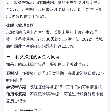
天，就会被标记为
超额使用
。例如王先生临时额度提升
至5万元，消费4.8万后未及时调整还款计划，导致征信
出现"超授信使用"记录。
休眠卡管理盲区
未激活的信用卡产生年费、长期未用的卡片产生管理
费，这些费用拖欠超过
30天
就会上报征信。2022年某城
商行因此产生的征信问题占比达12.3%。
三、补救措施的黄金时间窗
如果真的出现操作失误，要抓住三个关键时点：
容时期
：多数银行给予3天宽限期，在最后还款日后72小
时内处理
异议申诉期
：发现征信异常后15个工作日内可申请复核
信用修复期
：不良记录满2年后，可通过持续良好用卡覆
盖历史记录