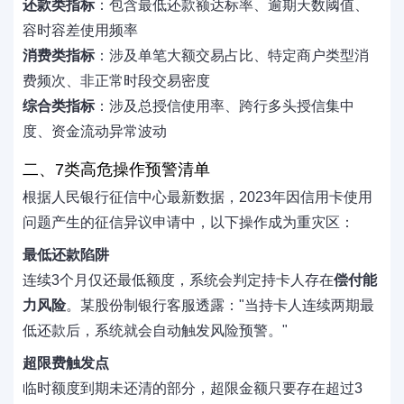
还款类指标
：包含最低还款额达标率、逾期天数阈值、
容时容差使用频率
消费类指标
：涉及单笔大额交易占比、特定商户类型消
费频次、非正常时段交易密度
综合类指标
：涉及总授信使用率、跨行多头授信集中
度、资金流动异常波动
二、7类高危操作预警清单
根据人民银行征信中心最新数据，2023年因信用卡使用
问题产生的征信异议申请中，以下操作成为重灾区：
最低还款陷阱
连续3个月仅还最低额度，系统会判定持卡人存在
偿付能
力风险
。某股份制银行客服透露："当持卡人连续两期最
低还款后，系统就会自动触发风险预警。"
超限费触发点
临时额度到期未还清的部分，超限金额只要存在超过3