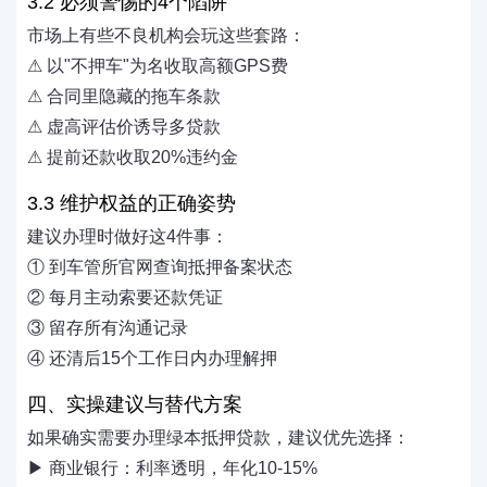
3.2 必须警惕的4个陷阱
市场上有些不良机构会玩这些套路：
⚠ 以"不押车"为名收取高额GPS费
⚠ 合同里隐藏的拖车条款
⚠ 虚高评估价诱导多贷款
⚠ 提前还款收取20%违约金
3.3 维护权益的正确姿势
建议办理时做好这4件事：
① 到车管所官网查询抵押备案状态
② 每月主动索要还款凭证
③ 留存所有沟通记录
④ 还清后15个工作日内办理解押
四、实操建议与替代方案
如果确实需要办理绿本抵押贷款，建议优先选择：
▶ 商业银行：利率透明，年化10-15%