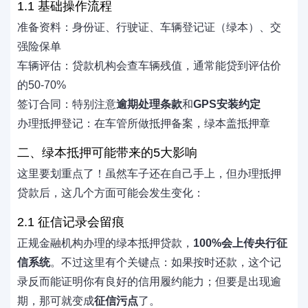
1.1 基础操作流程
准备资料：身份证、行驶证、车辆登记证（绿本）、交
强险保单
车辆评估：贷款机构会查车辆残值，通常能贷到评估价
的50-70%
签订合同：特别注意
逾期处理条款
和
GPS安装约定
办理抵押登记：在车管所做抵押备案，绿本盖抵押章
二、绿本抵押可能带来的5大影响
这里要划重点了！虽然车子还在自己手上，但办理抵押
贷款后，这几个方面可能会发生变化：
2.1 征信记录会留痕
正规金融机构办理的绿本抵押贷款，
100%会上传央行征
信系统
。不过这里有个关键点：如果按时还款，这个记
录反而能证明你有良好的信用履约能力；但要是出现逾
期，那可就变成
征信污点
了。