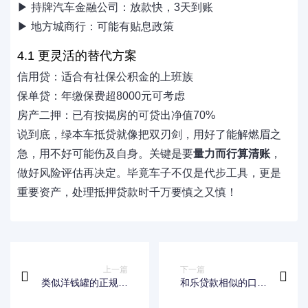
▶ 持牌汽车金融公司：放款快，3天到账
▶ 地方城商行：可能有贴息政策
4.1 更灵活的替代方案
信用贷：适合有社保公积金的上班族
保单贷：年缴保费超8000元可考虑
房产二押：已有按揭房的可贷出净值70%
说到底，绿本车抵贷就像把双刃剑，用好了能解燃眉之
急，用不好可能伤及自身。关键是要
量力而行算清账
，
做好风险评估再决定。毕竟车子不仅是代步工具，更是
重要资产，处理抵押贷款时千万要慎之又慎！
上一篇
下一篇
类似洋钱罐的正规网
和乐贷款相似的口子
贷口子有哪些？这些
有哪些？精选靠谱平
平台更靠谱
台推荐攻略