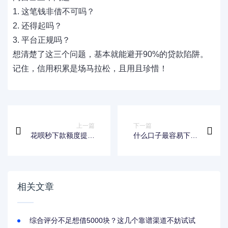
1. 这笔钱非借不可吗？
2. 还得起吗？
3. 平台正规吗？
想清楚了这三个问题，基本就能避开90%的贷款陷阱。
记住，信用积累是场马拉松，且用且珍惜！
上一篇
下一篇
花呗秒下款额度提升
什么口子最容易下
攻略，掌握技巧轻松
款？老哥实测这几类
申请
平台审批快、门槛
低！
相关文章
综合评分不足想借5000块？这几个靠谱渠道不妨试试