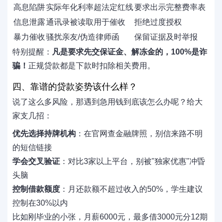
高息陷阱
实际年化利率超法定红线
要求出示完整费率表
信息泄露
通讯录被读取用于催收
拒绝过度授权
暴力催收
骚扰亲友/伪造律师函
保留证据及时举报
特别提醒：
凡是要求先交保证金、解冻金的，100%是诈
骗！
正规贷款都是下款时扣除相关费用。
四、靠谱的贷款姿势该什么样？
说了这么多风险，那遇到急用钱到底该怎么办呢？给大
家支几招：
优先选择持牌机构
：在官网查金融牌照，别信来路不明
的短信链接
学会交叉验证
：对比3家以上平台，别被"独家优惠"冲昏
头脑
控制借款额度
：月还款额不超过收入的50%，学生建议
控制在30%以内
比如刚毕业的小张，月薪6000元，最多借3000元分12期