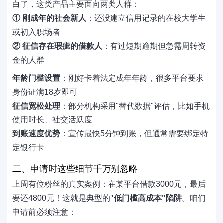
白了，这类产品主要面向两类人群：
① 刚成年的社会新人
：还没建立信用记录的在校大学生
或初入职场者
② 征信存在瑕疵的借款人
：有过短期逾期但急需周转资
金的人群
年龄门槛设置
：刚好卡着法定成年年龄，很多平台要求
身份证满18岁即可
征信宽松处理
：部分机构采用"替代数据"评估，比如手机
使用时长、社交活跃度
到账速度优势
：宣传最快5分钟到账，但通常需要绑定特
定银行卡
二、申请时这些细节千万别忽略
上周有位粉丝的真实案例：在某平台借款3000元，最后
要还4800元！这就是典型的
"低门槛高成本"陷阱
。咱们
申请前必须注意：